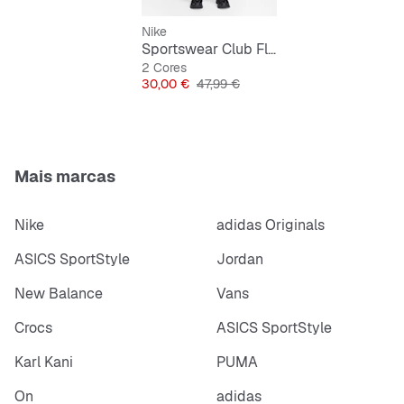
Nike
Sportswear Club Fleece Loose Graphic Pant
2 Cores
Preço
Preço original
30,00 €
47,99 €
Mais marcas
Nike
adidas Originals
ASICS SportStyle
Jordan
New Balance
Vans
Crocs
ASICS SportStyle
Karl Kani
PUMA
On
adidas