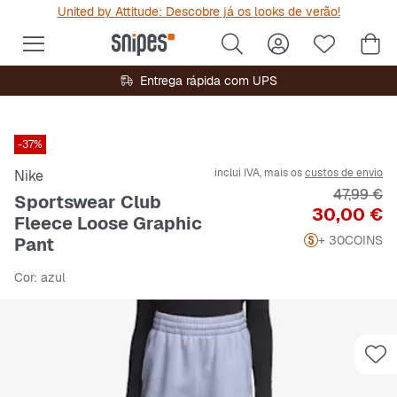
United by Attitude: Descobre já os looks de verão!
Entrega rápida com UPS
-37%
inclui IVA, mais os
custos de envio
Nike
Preço ori
47,99 €
Sportswear Club
Preço
30,00 €
Fleece Loose Graphic
+ 30
COINS
Pant
Cor
: azul