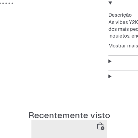
Descrição
As vibes Y2K
dos mais peq
inquietos, e
mantêm o loo
Mostrar mais
A parte supe
respirável e r
O forro maci
espuma para 
A sola exter
acrescenta u
Recentemente visto