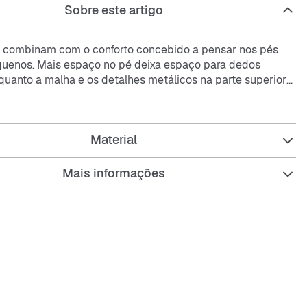
Sobre este artigo
 combinam com o conforto concebido a pensar nos pés
uenos. Mais espaço no pé deixa espaço para dedos
nquanto a malha e os detalhes metálicos na parte superior
k elegante e os pés arejados.
rior em malha com sobreposições em pele sintética é
Material
esistente.
o na boca funciona em conjunto com a sola intermédia em
proporcionar conforto durante todo o dia.
Mais informações
ior de borracha com ranhuras inspiradas nos anos 2000
ma excelente tração.