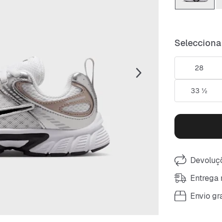
Selecciona
28
33 ½
Devoluçõ
Entrega 
Envio gra