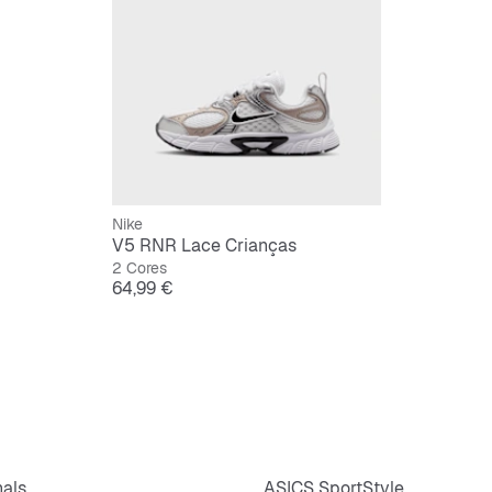
Nike
V5 RNR Lace Crianças
2 Cores
Preço
64,99 €
nals
ASICS SportStyle