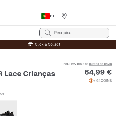
PT
Pesquisar
Click & Collect
inclui IVA, mais os
custos de envio
Preço
64,99 €
 Lace Crianças
+ 64
COINS
ege