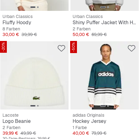
Urban Classics
Urban Classics
Fluffy Hoody
Shiny Puffer Jacket With Hood
8 Farben
2 Farben
Preis
Originalpreis
Preis
Originalpreis
30,00 €
39,99 €
50,00 €
69,99 €
-20%
-50%
Lacoste
adidas Originals
Logo Beanie
Hockey Jersey
2 Farben
1 Farbe
Preis
Originalpreis
Preis
Originalpreis
39,99 €
49,99 €
40,00 €
79,99 €
30-Tage-Bestpreis:
39,99 €