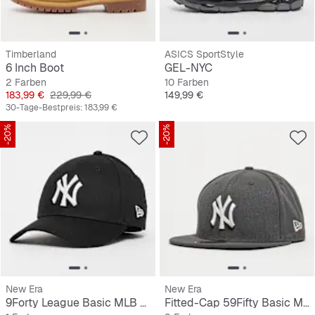
Timberland
ASICS SportStyle
6 Inch Boot
GEL-NYC
2 Farben
10 Farben
Preis
Originalpreis
Preis
183,99 €
229,99 €
149,99 €
30-Tage-Bestpreis:
183,99 €
-20%
-20%
New Era
New Era
9Forty League Basic MLB New York Yankees
Fitted-Cap 59Fifty Basic MLB New York Yankees