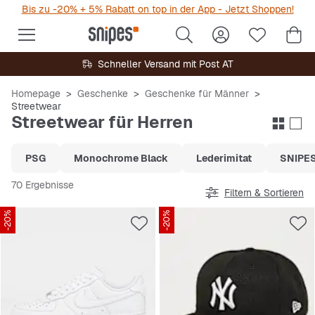
Bis zu -20% + 5% Rabatt on top in der App - Jetzt Shoppen!
Schneller Versand mit Post AT
Homepage
Geschenke
Geschenke für Männer
Streetwear
Streetwear für Herren
PSG
Monochrome Black
Lederimitat
SNIPES
70 Ergebnisse
Filtern & Sortieren
-20%
-20%