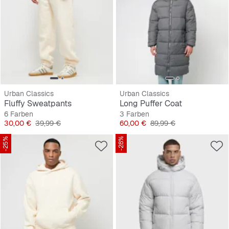
Urban Classics
Urban Classics
Fluffy Sweatpants
Long Puffer Coat
6 Farben
3 Farben
Preis
Originalpreis
Preis
Originalpreis
30,00 €
39,99 €
60,00 €
89,99 €
-25%
-28%