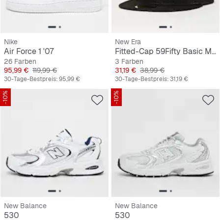
Nike
New Era
Air Force 1 '07
Fitted-Cap 59Fifty Basic MLB New York Yankees
26 Farben
3 Farben
Preis
Originalpreis
Preis
Originalpreis
95,99 €
119,99 €
31,19 €
38,99 €
30-Tage-Bestpreis:
95,99 €
30-Tage-Bestpreis:
31,19 €
-10%
-10%
New Balance
New Balance
530
530