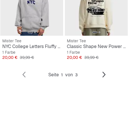
Mister Tee
Mister Tee
NYC College Letters Fluffy Hoody
Classic Shape New Power Fluffy Hoody
1 Farbe
1 Farbe
Preis
Originalpreis
Preis
Originalpreis
20,00 €
39,99 €
20,00 €
39,99 €
Seite
von
1
3