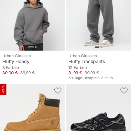
Urban Classics
Urban Classics
Fluffy Hoody
Fluffy Trackpants
8 Farben
12 Farben
Preis
Originalpreis
Preis
Originalpreis
30,00 €
39,99 €
31,99 €
39,99 €
30-Tage-Bestpreis:
31,99 €
-20%