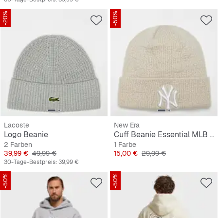
-20%
-50%
Lacoste
New Era
Logo Beanie
Cuff Beanie Essential MLB New York Yankees
2 Farben
1 Farbe
Preis
Originalpreis
Preis
Originalpreis
39,99 €
49,99 €
15,00 €
29,99 €
30-Tage-Bestpreis:
39,99 €
-50%
-50%