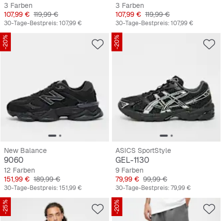
3 Farben
3 Farben
Preis
Originalpreis
Preis
Originalpreis
107,99 €
119,99 €
107,99 €
119,99 €
30-Tage-Bestpreis:
107,99 €
30-Tage-Bestpreis:
107,99 €
-20%
-20%
New Balance
ASICS SportStyle
9060
GEL-1130
12 Farben
9 Farben
Preis
Originalpreis
Preis
Originalpreis
151,99 €
189,99 €
79,99 €
99,99 €
30-Tage-Bestpreis:
151,99 €
30-Tage-Bestpreis:
79,99 €
-25%
-20%