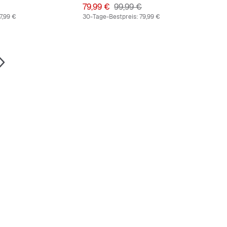
preis
Preis
Originalpreis
79,99 €
99,99 €
7,99 €
30-Tage-Bestpreis:
79,99 €