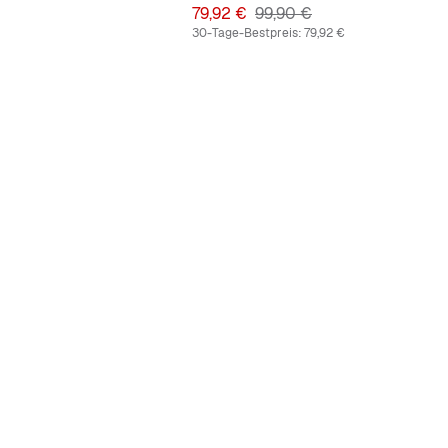
Preis
Originalpreis
79,92 €
99,90 €
30-Tage-Bestpreis:
79,92 €