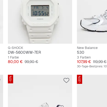
G-SHOCK
New Balance
DW-5600WW-7ER
530
1 Farbe
3 Farben
Preis
Originalpreis
Preis
Original
80,00 €
99,90 €
107,99 €
119,99 €
30-Tage-Bestpreis:
10
-10%
-20%