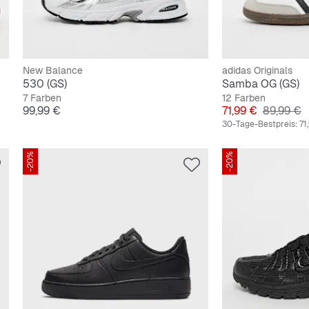
New Balance
adidas Originals
530 (GS)
Samba OG (GS)
7 Farben
12 Farben
Preis
Preis
Originalp
99,99 €
71,99 €
89,99 €
30-Tage-Bestpreis:
71
-20%
-20%