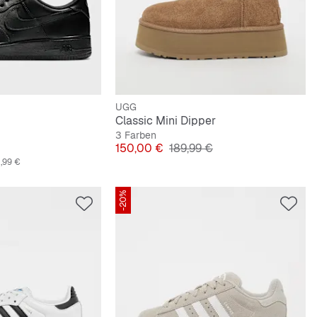
UGG
Classic Mini Dipper
3 Farben
preis
Preis
Originalpreis
150,00 €
189,99 €
,99 €
-20%