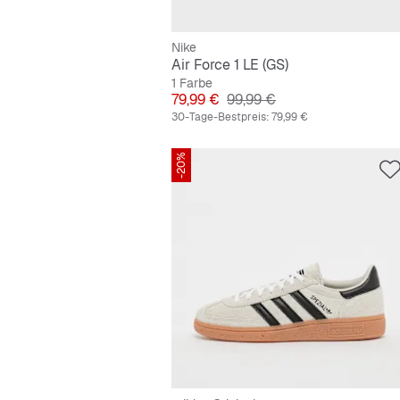
Nike
Air Force 1 LE (GS)
1 Farbe
Preis
Originalpreis
79,99 €
99,99 €
30-Tage-Bestpreis:
79,99 €
-20%