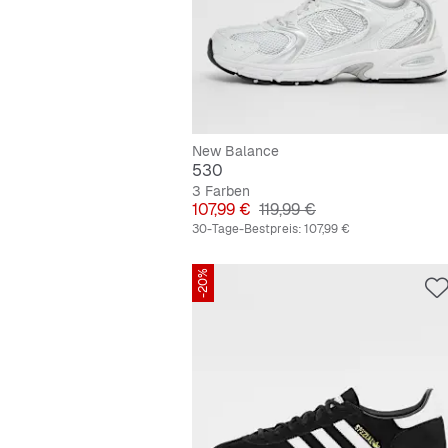
New Balance
530
3 Farben
Preis
Originalpreis
107,99 €
119,99 €
30-Tage-Bestpreis:
107,99 €
-20%