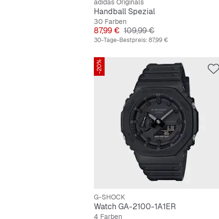
adidas Originals
Handball Spezial
30 Farben
Preis
Originalpreis
87,99 €
109,99 €
30-Tage-Bestpreis:
87,99 €
-20%
G-SHOCK
Watch GA-2100-1A1ER
4 Farben