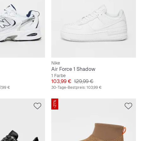
Nike
Air Force 1 Shadow
1 Farbe
preis
Preis
Originalpreis
103,99 €
129,99 €
7,99 €
30-Tage-Bestpreis:
103,99 €
-21%