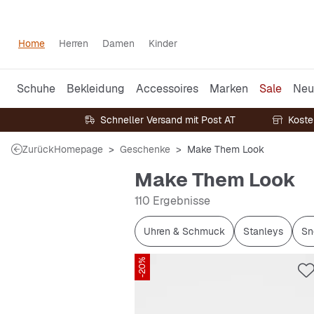
Home
Herren
Damen
Kinder
Schuhe
Bekleidung
Accessoires
Marken
Sale
Neu
Schneller Versand mit Post AT
Koste
Zurück
Homepage
Geschenke
Make Them Look
Make Them Look
110 Ergebnisse
Uhren & Schmuck
Stanleys
Sn
-20%