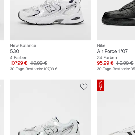
New Balance
Nike
530
Air Force 1 '07
4 Farben
24 Farben
Preis
Originalpreis
Preis
Original
107,99 €
119,99 €
95,99 €
119,99 €
30-Tage-Bestpreis:
107,99 €
30-Tage-Bestpreis:
95
-20%