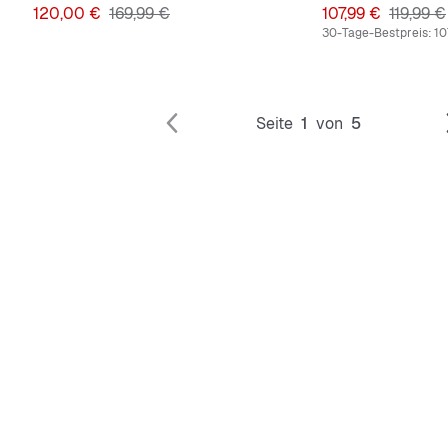
Preis
Originalpreis
Preis
Original
120,00 €
169,99 €
107,99 €
119,99 €
30-Tage-Bestpreis:
10
Seite
1
von
5