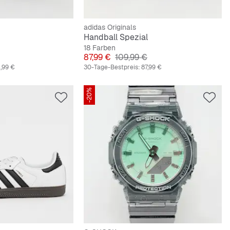
adidas Originals
Handball Spezial
18 Farben
preis
Preis
Originalpreis
87,99 €
109,99 €
,99 €
30-Tage-Bestpreis:
87,99 €
-20%