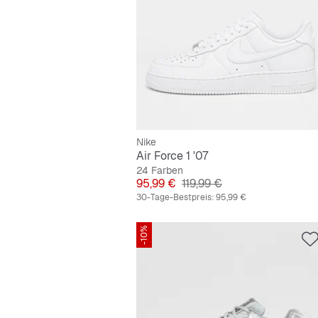
Nike
Air Force 1 '07
24 Farben
Preis
Originalpreis
95,99 €
119,99 €
30-Tage-Bestpreis:
95,99 €
-10%