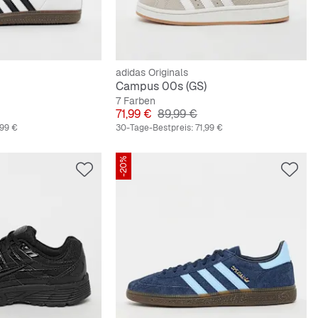
adidas Originals
Campus 00s (GS)
7 Farben
reis
Preis
Originalpreis
71,99 €
89,99 €
,99 €
30-Tage-Bestpreis:
71,99 €
-20%