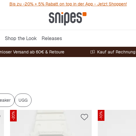
Bis zu -20% + 5% Rabatt on top in der App - Jetzt Shoppen!
Shop the Look
Releases
nloser Versand ab 60€ & Retoure
Kauf auf Rechnung
eaker
UGG
-20%
-10%