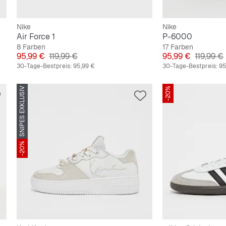
Nike
Nike
Air Force 1
P-6000
8 Farben
17 Farben
Preis
Originalpreis
Preis
Original
95,99 €
119,99 €
95,99 €
119,99 €
30-Tage-Bestpreis:
95,99 €
30-Tage-Bestpreis:
95
SNIPES EXKLUSIV
-20%
-20%