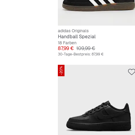
adidas Originals
Handball Spezial
18 Farben
Preis
Originalpreis
87,99 €
109,99 €
30-Tage-Bestpreis:
87,99 €
-20%