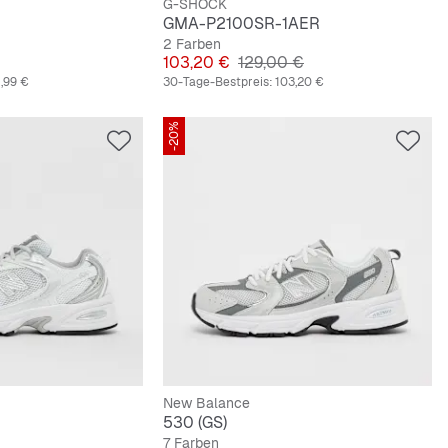
G-SHOCK
GMA-P2100SR-1AER
2 Farben
preis
Preis
Originalpreis
103,20 €
129,00 €
,99 €
30-Tage-Bestpreis:
103,20 €
-20%
New Balance
530 (GS)
7 Farben