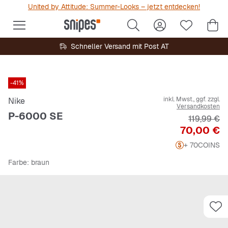
United by Attitude: Summer-Looks – jetzt entdecken!
Schneller Versand mit Post AT
-41%
inkl. Mwst., ggf. zzgl.
Nike
Versandkosten
P-6000 SE
Originalpr
119,99 €
Preis
70,00 €
+ 70
COINS
Farbe
: braun