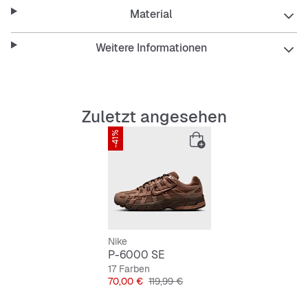
Material
Weitere Informationen
Zuletzt angesehen
-41%
Nike
P-6000 SE
17 Farben
Preis
Originalpreis
70,00 €
119,99 €