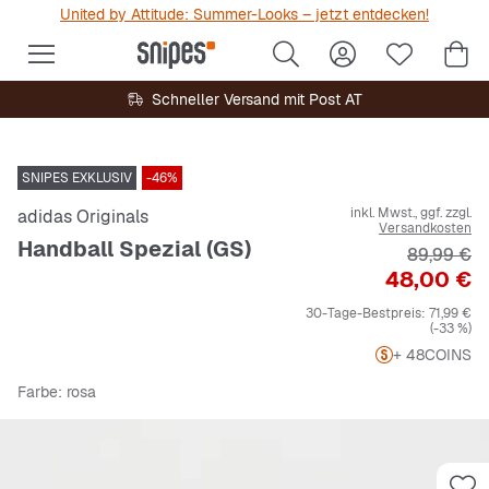
United by Attitude: Summer-Looks – jetzt entdecken!
Schneller Versand mit Post AT
SNIPES EXKLUSIV
-46%
inkl. Mwst., ggf. zzgl.
adidas Originals
Versandkosten
Handball Spezial (GS)
Originalpr
89,99 €
Preis
48,00 €
30-Tage-Bestpreis:
71,99 €
(-33 %)
+ 48
COINS
Farbe
: rosa