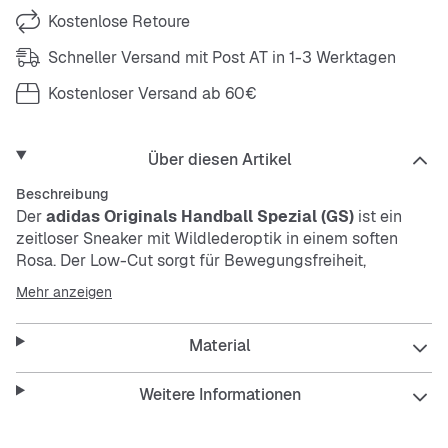
Kostenlose Retoure
Schneller Versand mit Post AT in 1-3 Werktagen
Kostenloser Versand ab 60€
Über diesen Artikel
Beschreibung
Der
adidas Originals Handball Spezial (GS)
ist ein
zeitloser Sneaker mit Wildlederoptik in einem soften
Rosa. Der Low-Cut sorgt für Bewegungsfreiheit,
während die strapazierfähige und pflegeleichte
Mehr anzeigen
Verarbeitung den Alltag mitmacht. Klassische
Schnürsenkel runden das Design ab und machen den
Material
Schuh vielseitig kombinierbar.
Weitere Informationen
Features: