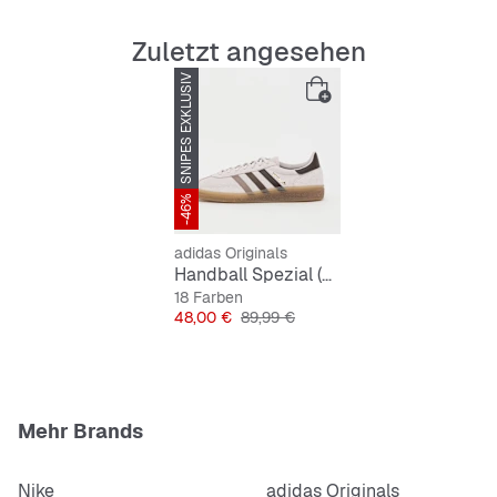
Zuletzt angesehen
Wildlederoptik für einen edlen Look
SNIPES EXKLUSIV
Low-Cut für flexible Bewegungen
Strapazierfähig und pflegeleicht
-46%
Klassischer Schnürverschluss
adidas Originals
Softes Rosa als stylischer Farbton
Handball Spezial (GS)
18 Farben
Preis
Originalpreis
48,00 €
89,99 €
Mehr Brands
Nike
adidas Originals