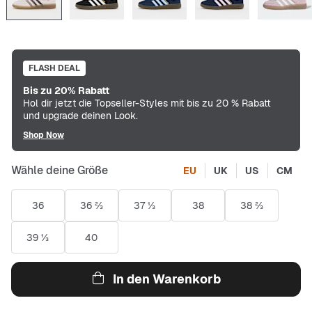
FLASH DEAL
Bis zu 20% Rabatt
Hol dir jetzt die Topseller-Styles mit bis zu 20 % Rabatt
und upgrade deinen Look.
Shop Now
Wähle deine Größe
EU
UK
US
CM
36
36 ⅔
37 ⅓
38
38 ⅔
39 ⅓
40
In den Warenkorb