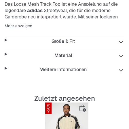
Das Loose Mesh Track Top ist eine Anspielung auf die
legendäre
adidas
Streetwear, die für die moderne
Garderobe neu interpretiert wurde. Mit seiner lockeren
Passform und dem Bomberausschnitt bietet dieses
Mehr anzeigen
Oberteil eine entspannte und dennoch stilvolle
Silhouette, die mühelos jedes lässige Ensemble
Größe & Fit
ergänzt.Die Mock-Eyelet-Konstruktion sorgt für Struktur
und Atmungsaktivität, während der durchgehende
Reißverschluss ein einfaches Layering ermöglicht. Egal,
Material
ob du einen lässigen Tag verbringst oder zu Hause
faulenzt, zieh den Reißverschluss dieses vielseitigen
Weitere Informationen
Kleidungsstücks zu Jeans oder Jogginghosen hoch und
schon bist du startklar.
Features:
Zuletzt angesehen
Locker geschnitten
-50%
Durchgehender Reißverschluss mit
Bomberjackenkragen
100 % Polyester (100 % recycelt)