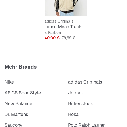
Mock Eyelet
adidas Originals
Loose Mesh Track Top
4 Farben
Preis
Originalpreis
40,00 €
79,99 €
Mehr Brands
Nike
adidas Originals
ASICS SportStyle
Jordan
New Balance
Birkenstock
Dr. Martens
Hoka
Saucony
Polo Ralph Lauren