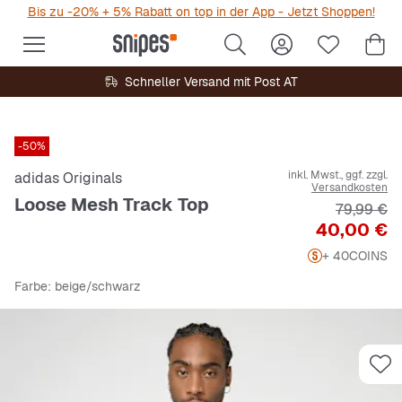
Bis zu -20% + 5% Rabatt on top in der App - Jetzt Shoppen!
Schneller Versand mit Post AT
-50%
inkl. Mwst., ggf. zzgl.
adidas Originals
Versandkosten
Loose Mesh Track Top
Originalpr
79,99 €
Preis
40,00 €
+ 40
COINS
Farbe
: beige/schwarz