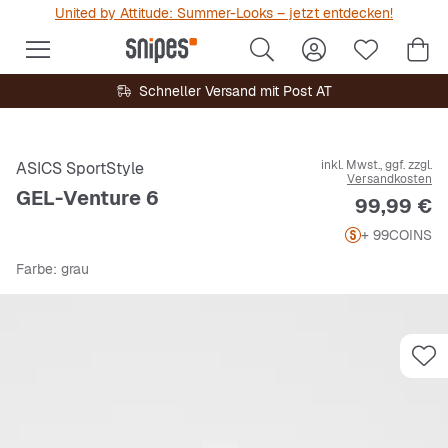
United by Attitude: Summer-Looks – jetzt entdecken!
Schneller Versand mit Post AT
inkl. Mwst., ggf. zzgl.
ASICS SportStyle
Versandkosten
GEL-Venture 6
Preis
99,99 €
+ 99
COINS
Farbe
: grau