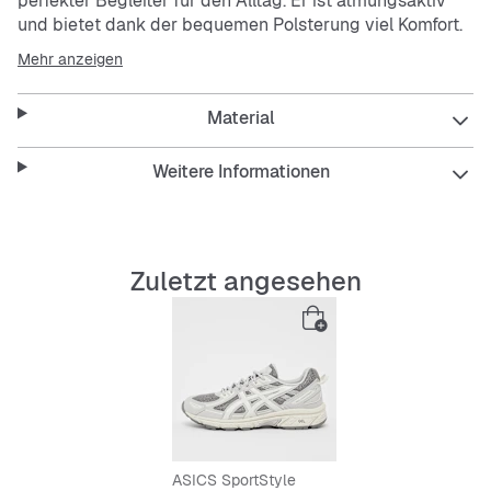
perfekter Begleiter für den Alltag. Er ist atmungsaktiv
und bietet dank der bequemen Polsterung viel Komfort.
Die flexible und rutschfeste Außensohle sorgt für
Mehr anzeigen
sicheren Halt, egal wohin du gehst.
Material
Features:
Weitere Informationen
Atmungsaktives Mesh-Material
Bequeme und stoßdämpfende Innensohle
Zuletzt angesehen
Rutschfeste, langlebige Außensohle
Low-Cut Design für Bewegungsfreiheit
Schnürsenkelverschluss für perfekten Sitz
ASICS SportStyle