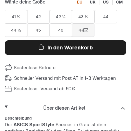
Wähle deine Größe
EU
UK
US
CM
41 ½
42
42 ½
43 ½
44
44 ½
45
46
47
In den Warenkorb
Kostenlose Retoure
Schneller Versand mit Post AT in 1-3 Werktagen
Kostenloser Versand ab 60€
Über diesen Artikel
Beschreibung
Der
ASICS SportStyle
Sneaker in Grau ist dein