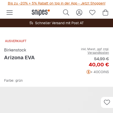
Bis zu -20% + 5% Rabatt on top in der App - Jetzt Shoppen!
Schneller Versand mit Post AT
AUSVERKAUFT
inkl. Mwst., ggf. zzgl.
Birkenstock
Versandkosten
Arizona EVA
Originalpr
54,99 €
Preis
40,00 €
+ 40
COINS
Farbe
: grün