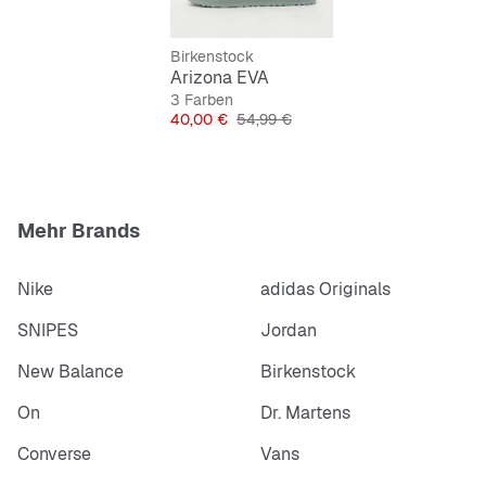
Bequeme Polsterung
Birkenstock
Arizona EVA
3 Farben
Preis
Originalpreis
40,00 €
54,99 €
Mehr Brands
Nike
adidas Originals
SNIPES
Jordan
New Balance
Birkenstock
On
Dr. Martens
Converse
Vans