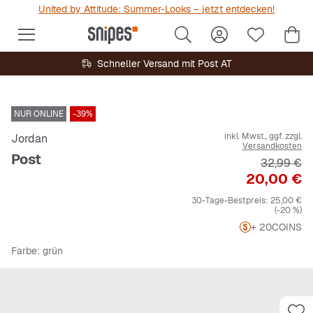
United by Attitude: Summer-Looks – jetzt entdecken!
Schneller Versand mit Post AT
NUR ONLINE
-39%
inkl. Mwst., ggf. zzgl.
Jordan
Versandkosten
Post
Originalpr
32,99 €
Preis
20,00 €
30-Tage-Bestpreis:
25,00 €
(-20 %)
+ 20
COINS
Farbe
: grün