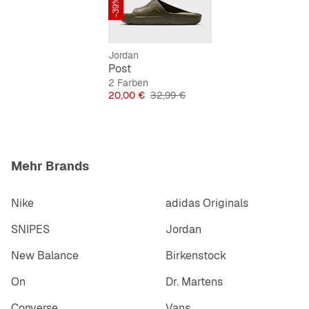
-39%
Cooles, schlichtes Design in Grün
Jordan
Post
2 Farben
Preis
Originalpreis
20,00 €
32,99 €
Mehr Brands
Nike
adidas Originals
SNIPES
Jordan
New Balance
Birkenstock
On
Dr. Martens
Converse
Vans