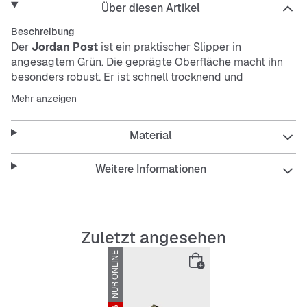
Über diesen Artikel
Beschreibung
Der
Jordan Post
ist ein praktischer Slipper in
angesagtem Grün. Die geprägte Oberfläche macht ihn
besonders robust. Er ist schnell trocknend und
pflegeleicht – perfekt für entspannte Tage. Einfach
Mehr anzeigen
reinschlüpfen und los geht’s!
Material
Features:
Weitere Informationen
Geprägte Oberfläche für mehr Haltbarkeit
Zuletzt angesehen
Schnell trocknend
NUR ONLINE
Pflegeleicht
Bequemer Slip-On-Verschluss