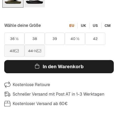
Wähle deine Größe
EU
UK
US
CM
36 ½
38
39
40 ½
42
43
44 ½
In den Warenkorb
Kostenlose Retoure
Schneller Versand mit Post AT in 1-3 Werktagen
Kostenloser Versand ab 60€