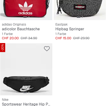
adidas Originals
Eastpak
adicolor Bauchtasche
Hipbag Springer
1 Farbe
1 Farbe
Preis
Originalpreis
Preis
Originalpreis
CHF 20.00
CHF 34.90
CHF 15.00
CHF 29.90
-20%
Nike
Sportswear Heritage Hip Pack