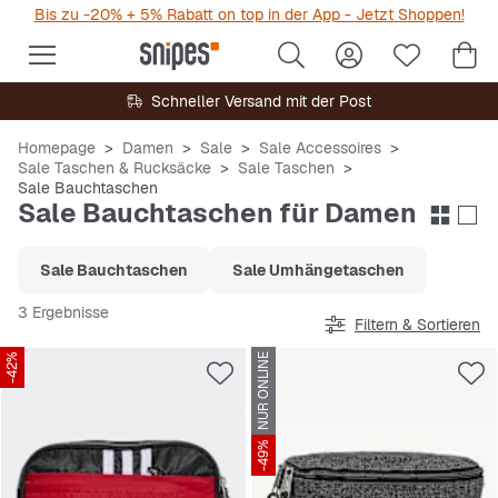
Bis zu -20% + 5% Rabatt on top in der App - Jetzt Shoppen!
Schneller Versand mit der Post
Homepage
Damen
Sale
Sale Accessoires
Sale Taschen & Rucksäcke
Sale Taschen
Sale Bauchtaschen
Sale Bauchtaschen für Damen
Sale Bauchtaschen
Sale Umhängetaschen
3 Ergebnisse
Filtern & Sortieren
-42%
NUR ONLINE
-49%