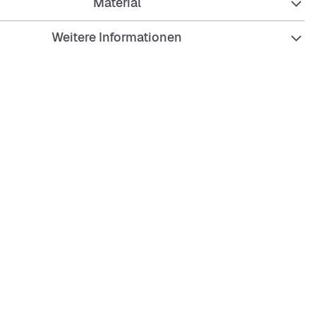
Material
Weitere Informationen
ges Hauptfach mit Zipper
lbarer Hüftgurt mit Clip-Verschluss
che mit Zipper
ils and den Zip-Verschlüssen
 Logodetails
 x B x T): ca. 16,5 cm x 23 cm x 8,5 cm
l: 100% Polyamid