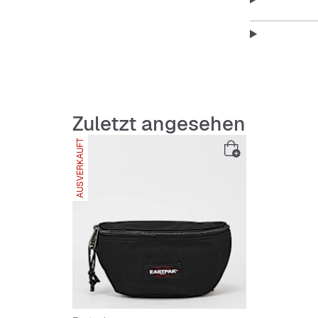
Features
:
geräumi
verstel
Rücktas
Zuletzt angesehen
3M-Deta
AUSVERKAUFT
Eastpak
Maße (H
Materia