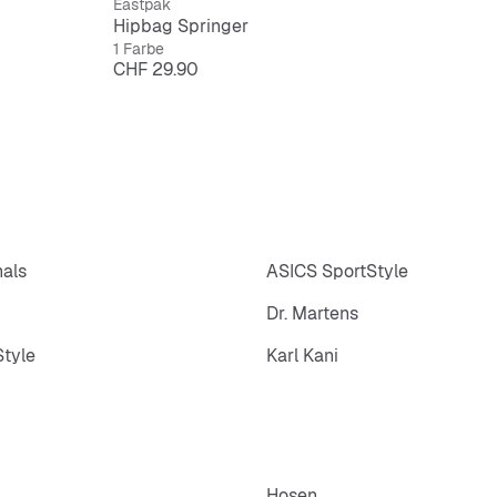
Eastpak
Hipbag Springer
1 Farbe
Preis
CHF 29.90
nals
ASICS SportStyle
Dr. Martens
tyle
Karl Kani
Hosen