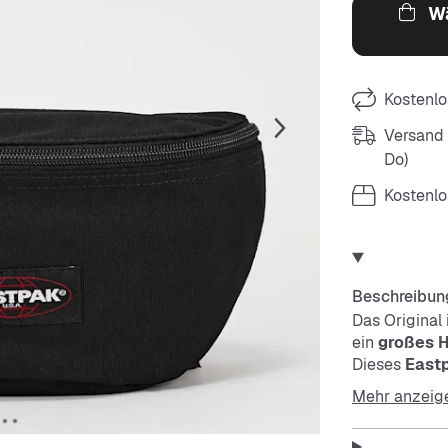
Wä
Kostenlo
Versand m
Do)
Kostenlo
Beschreibun
Das Original 
ein
großes 
Dieses
East
Mehr anzeig