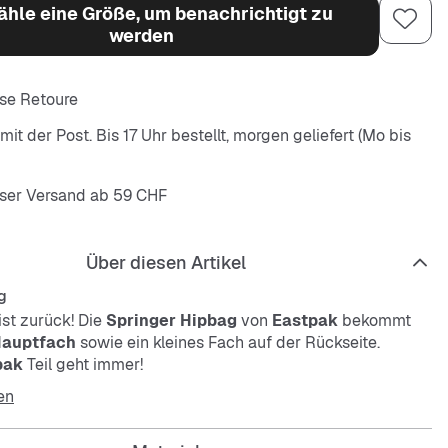
hle eine Größe, um benachrichtigt zu
werden
se Retoure
it der Post. Bis 17 Uhr bestellt, morgen geliefert (Mo bis
ser Versand ab 59 CHF
Über diesen Artikel
g
ist zurück! Die
Springer Hipbag
von
Eastpak
bekommt
Hauptfach
sowie ein kleines Fach auf der Rückseite.
pak
Teil geht immer!
en