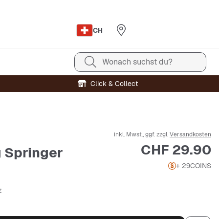
CH
Wonach suchst du?
Click & Collect
inkl. Mwst., ggf. zzgl.
Versandkosten
Preis
CHF 29.90
 Springer
+ 29
COINS
z