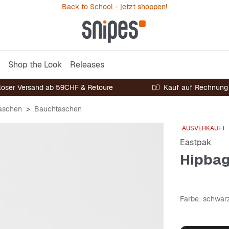
Back to School - jetzt shoppen!
Shop the Look
Releases
loser Versand ab 59CHF & Retoure
Kauf auf Rechnung
aschen
Bauchtaschen
AUSVERKAUFT
Eastpak
Hipbag
Farbe
: schwar