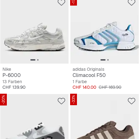
-17%
Nike
adidas Originals
P-6000
Climacool F50
13 Farben
1 Farbe
Preis
Preis
Originalpreis
CHF 139.90
CHF 140.00
CHF 169.90
-20%
-33%