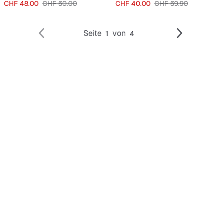
Preis
Originalpreis
Preis
Originalpreis
CHF 48.00
CHF 60.00
CHF 40.00
CHF 69.90
Seite
von
1
4