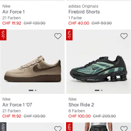
Nike
adidas Originals
Air Force 1
Firebird Shorts
21 Farben
1 Farbe
Preis
Originalpreis
Preis
Originalpreis
CHF 111.92
CHF 139.90
CHF 40.00
CHF 59.90
-20%
-52%
Nike
Nike
Air Force 1 '07
Shox Ride 2
21 Farben
8 Farben
Preis
Originalpreis
Preis
Originalpreis
CHF 111.92
CHF 139.90
CHF 100.00
CHF 209.90
-28%