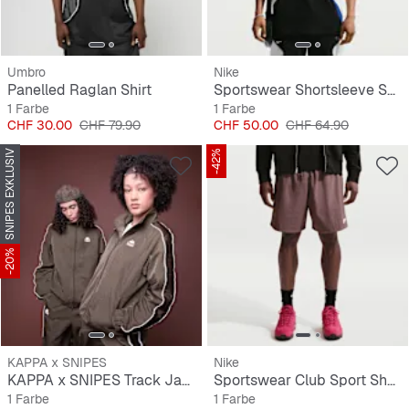
Umbro
Nike
Panelled Raglan Shirt
Sportswear Shortsleeve Shox Top
1 Farbe
1 Farbe
Preis
Originalpreis
Preis
Originalpreis
CHF 30.00
CHF 79.90
CHF 50.00
CHF 64.90
SNIPES EXKLUSIV
-42%
-20%
KAPPA x SNIPES
Nike
KAPPA x SNIPES Track Jacket
Sportswear Club Sport Shorts
1 Farbe
1 Farbe