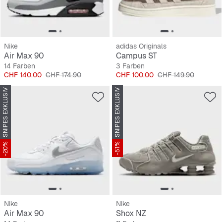
Nike
adidas Originals
Air Max 90
Campus ST
14 Farben
3 Farben
Preis
Originalpreis
Preis
Originalpreis
CHF 140.00
CHF 174.90
CHF 100.00
CHF 149.90
SNIPES EXKLUSIV
SNIPES EXKLUSIV
-20%
-51%
Nike
Nike
Air Max 90
Shox NZ