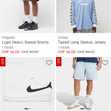
Pegador
Umbro
Logo Heavy Sweat Shorts
Taped Long Sleeve Jersey
1 Farbe
1 Farbe
Preis
Originalpreis
Preis
Originalpreis
CHF 30.00
CHF 49.90
CHF 30.00
CHF 84.90
-20%
-33%