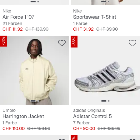
Nike
Nike
Air Force 1 '07
Sportswear T-Shirt
21 Farben
1 Farbe
Preis
Originalpreis
Preis
Originalpreis
CHF 111.92
CHF 139.90
CHF 31.92
CHF 39.90
-31%
-35%
Umbro
adidas Originals
Harrington Jacket
Adistar Control 5
1 Farbe
7 Farben
Preis
Originalpreis
Preis
Originalpreis
CHF 110.00
CHF 159.90
CHF 90.00
CHF 139.99