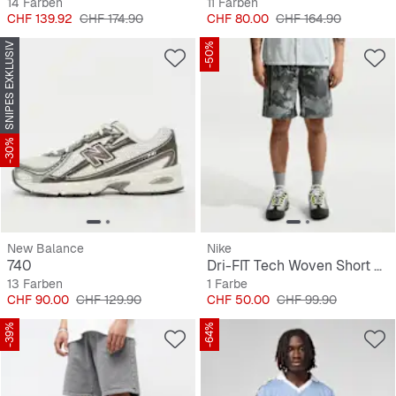
14 Farben
11 Farben
Preis
Originalpreis
Preis
Originalpreis
CHF 139.92
CHF 174.90
CHF 80.00
CHF 164.90
SNIPES EXKLUSIV
-50%
-30%
New Balance
Nike
740
Dri-FIT Tech Woven Short All Over Print
13 Farben
1 Farbe
Preis
Originalpreis
Preis
Originalpreis
CHF 90.00
CHF 129.90
CHF 50.00
CHF 99.90
-39%
-64%