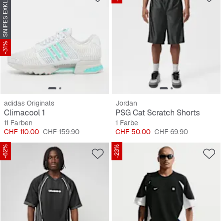
SNIPES EXKLUSIV
-31%
adidas Originals
Jordan
Climacool 1
PSG Cat Scratch Shorts
11 Farben
1 Farbe
Preis
Originalpreis
Preis
Originalpreis
CHF 110.00
CHF 159.90
CHF 50.00
CHF 69.90
-62%
-23%