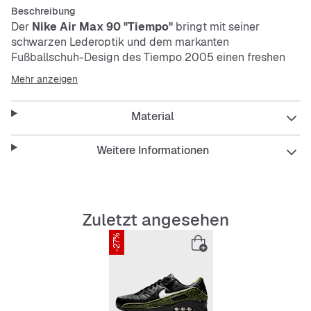
Beschreibung
Der
Nike Air Max 90 "Tiempo"
bringt mit seiner
schwarzen Lederoptik und dem markanten
Fußballschuh-Design des Tiempo 2005 einen freshen
Vibe in deinen Look. Die stabile Bauweise sorgt für
Mehr anzeigen
guten Halt, während die sichtbare Air-Dämpfung für
angenehmen Komfort den ganzen Tag sorgt.
Material
Features:
Weitere Informationen
Low-Cut Sneaker für lässigen Style
Zuletzt angesehen
-27%
Pflegeleichtes Material in Lederoptik
Stabilisierende Passform für sicheren Halt
Schnürsenkel für individuellen Sitz