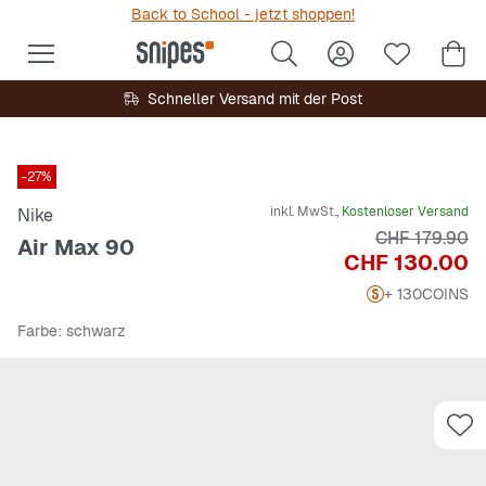
Back to School - jetzt shoppen!
Schneller Versand mit der Post
-27%
inkl. MwSt.,
Kostenloser Versand
Nike
Originalpreis
CHF 179.90
Air Max 90
Preis
CHF 130.00
+ 130
COINS
Farbe
: schwarz