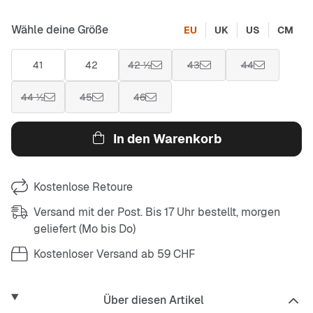
Wähle deine Größe
EU
UK
US
CM
41
42
42 ½
43
44
44 ½
45
46
In den Warenkorb
Kostenlose Retoure
Versand mit der Post. Bis 17 Uhr bestellt, morgen
geliefert (Mo bis Do)
Kostenloser Versand ab 59 CHF
Über diesen Artikel