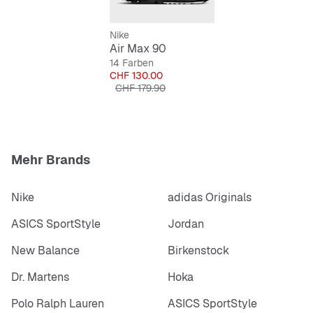
Robuste und strapazierfähige Verarbeitung
Nike
Air Max 90
14 Farben
Preis
CHF 130.00
Originalpreis
CHF 179.90
Mehr Brands
Nike
adidas Originals
ASICS SportStyle
Jordan
New Balance
Birkenstock
Dr. Martens
Hoka
Polo Ralph Lauren
ASICS SportStyle