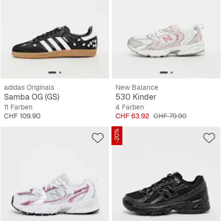
adidas Originals
New Balance
Samba OG (GS)
530 Kinder
11 Farben
4 Farben
Preis
Preis
Originalpreis
CHF 109.90
CHF 63.92
CHF 79.90
-20%