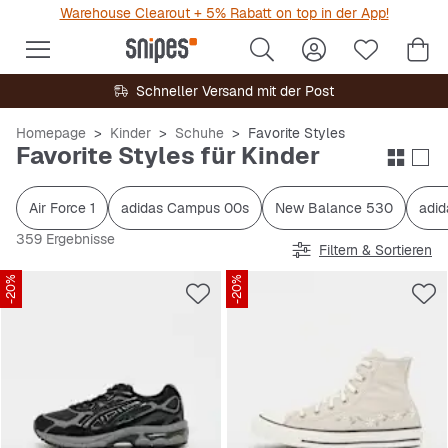
Warehouse Clearout + 5% Rabatt on top in der App!
Schneller Versand mit der Post
Homepage
Kinder
Schuhe
Favorite Styles
Favorite Styles für Kinder
Air Force 1
adidas Campus 00s
New Balance 530
adi
359 Ergebnisse
Filtern & Sortieren
-20%
-20%