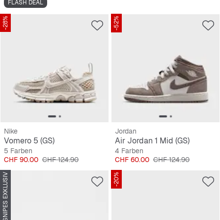
FLASH DEAL
-28%
-52%
Nike
Jordan
Vomero 5 (GS)
Air Jordan 1 Mid (GS)
5 Farben
4 Farben
Preis
Originalpreis
Preis
Originalpreis
CHF 90.00
CHF 124.90
CHF 60.00
CHF 124.90
SNIPES EXKLUSIV
-20%