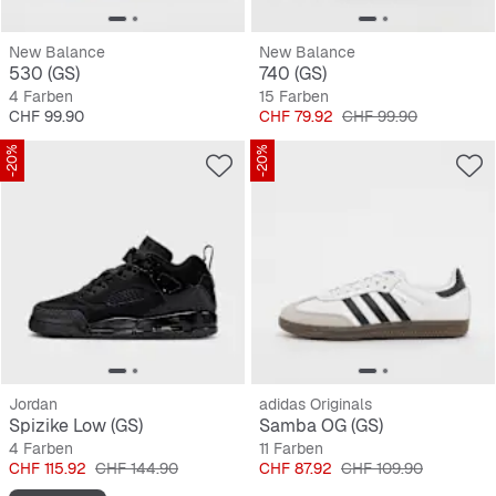
New Balance
New Balance
530 (GS)
740 (GS)
4 Farben
15 Farben
Preis
Preis
Originalpreis
CHF 99.90
CHF 79.92
CHF 99.90
-20%
-20%
Jordan
adidas Originals
Spizike Low (GS)
Samba OG (GS)
4 Farben
11 Farben
Preis
Originalpreis
Preis
Originalpreis
CHF 115.92
CHF 144.90
CHF 87.92
CHF 109.90