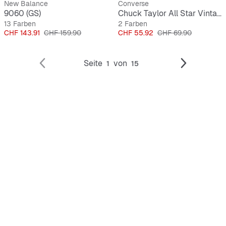
New Balance
Converse
9060 (GS)
Chuck Taylor All Star Vintage (GS)
13 Farben
2 Farben
Preis
Originalpreis
Preis
Originalpreis
CHF 143.91
CHF 159.90
CHF 55.92
CHF 69.90
Seite
von
1
15