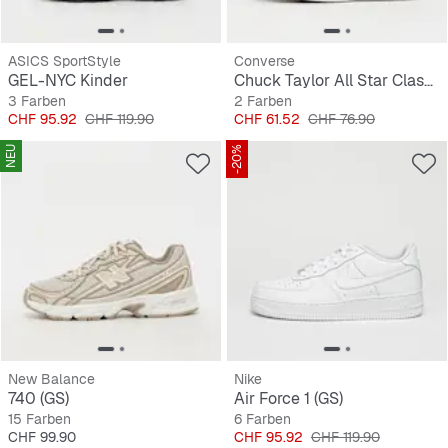
ASICS SportStyle
Converse
GEL-NYC Kinder
Chuck Taylor All Star Classic (GS)
3 Farben
2 Farben
Preis
Originalpreis
Preis
Originalpreis
CHF 95.92
CHF 119.90
CHF 61.52
CHF 76.90
NEU
-20%
New Balance
Nike
740 (GS)
Air Force 1 (GS)
15 Farben
6 Farben
Preis
Preis
Originalpreis
CHF 99.90
CHF 95.92
CHF 119.90