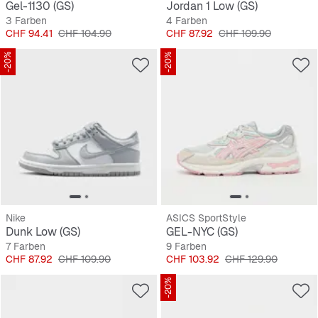
Gel-1130 (GS)
Jordan 1 Low (GS)
3 Farben
4 Farben
Preis
Originalpreis
Preis
Originalpreis
CHF 94.41
CHF 104.90
CHF 87.92
CHF 109.90
-20%
-20%
Nike
ASICS SportStyle
Dunk Low (GS)
GEL-NYC (GS)
7 Farben
9 Farben
Preis
Originalpreis
Preis
Originalpreis
CHF 87.92
CHF 109.90
CHF 103.92
CHF 129.90
-20%