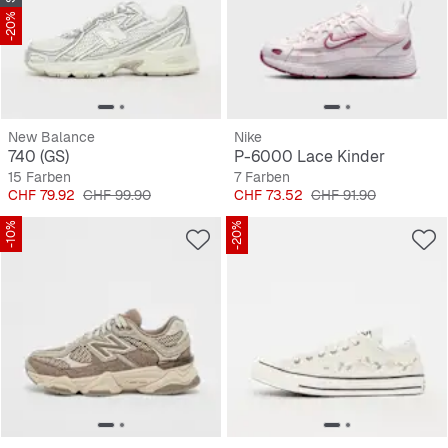
-20%
New Balance
Nike
740 (GS)
P-6000 Lace Kinder
15 Farben
7 Farben
Preis
Originalpreis
Preis
Originalpreis
CHF 79.92
CHF 99.90
CHF 73.52
CHF 91.90
-10%
-20%