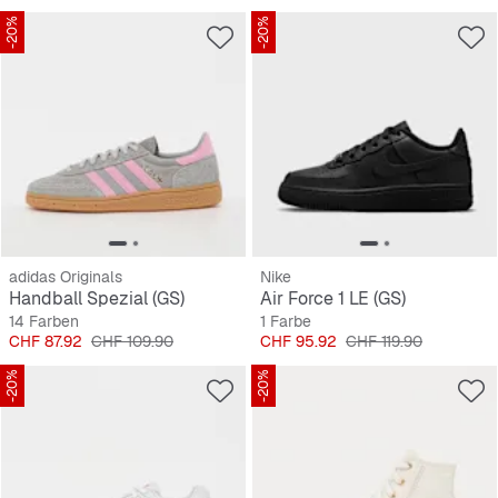
-20%
-20%
adidas Originals
Nike
Handball Spezial (GS)
Air Force 1 LE (GS)
14 Farben
1 Farbe
Preis
Originalpreis
Preis
Originalpreis
CHF 87.92
CHF 109.90
CHF 95.92
CHF 119.90
-20%
-20%