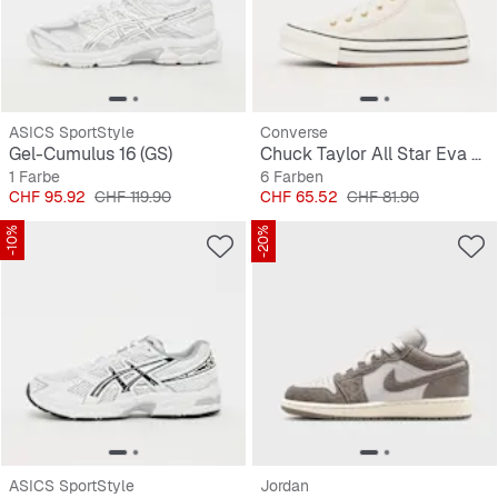
ASICS SportStyle
Converse
Gel-Cumulus 16 (GS)
Chuck Taylor All Star Eva Lift (GS)
1 Farbe
6 Farben
Preis
Originalpreis
Preis
Originalpreis
CHF 95.92
CHF 119.90
CHF 65.52
CHF 81.90
-10%
-20%
ASICS SportStyle
Jordan