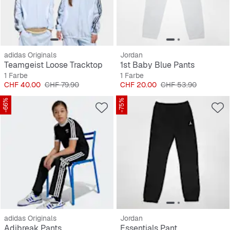
adidas Originals
Jordan
Teamgeist Loose Tracktop
1st Baby Blue Pants
1 Farbe
1 Farbe
Preis
Originalpreis
Preis
Originalpreis
CHF 40.00
CHF 79.90
CHF 20.00
CHF 53.90
-66%
-75%
adidas Originals
Jordan
Adibreak Pants
Essentials Pant