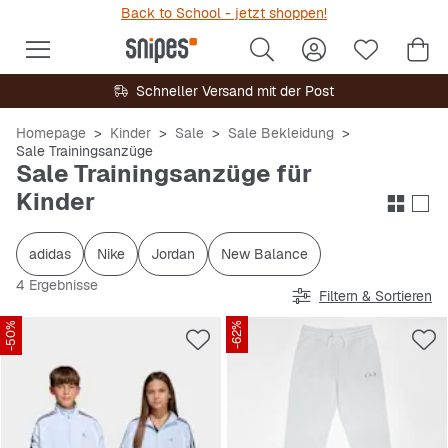
Back to School - jetzt shoppen!
Schneller Versand mit der Post
Homepage
Kinder
Sale
Sale Bekleidung
Sale Trainingsanzüge
Sale Trainingsanzüge für
Kinder
adidas
Nike
Jordan
New Balance
4 Ergebnisse
Filtern & Sortieren
-50%
-62%