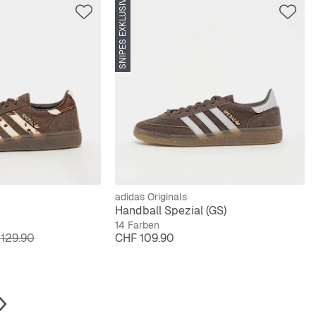
SNIPES EXKLUSIV
adidas Originals
Handball Spezial (GS)
14 Farben
inalpreis
Preis
129.90
CHF 109.90