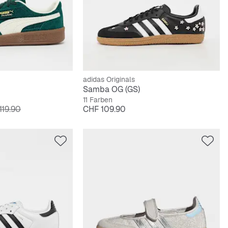
adidas Originals
Samba OG (GS)
11 Farben
nalpreis
Preis
119.90
CHF 109.90