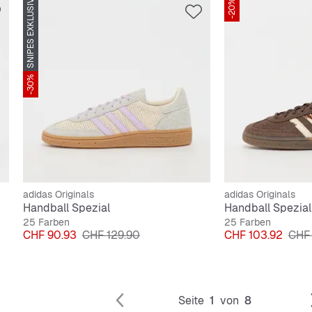
SNIPES EXKLUSIV
-20%
-30%
adidas Originals
adidas Originals
Handball Spezial
Handball Spezial
25 Farben
25 Farben
Preis
Originalpreis
Preis
Orig
CHF 90.93
CHF 129.90
CHF 103.92
CHF 
Seite
1
von
8