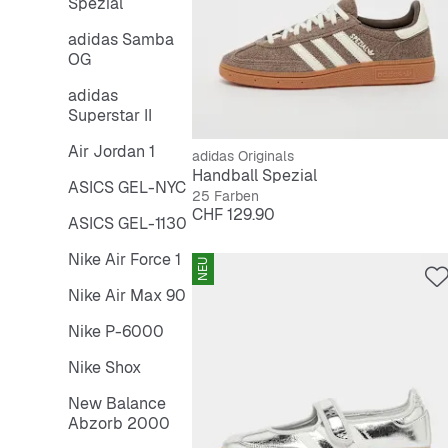
Spezial
adidas Samba
OG
adidas
Superstar II
Air Jordan 1
adidas Originals
Handball Spezial
ASICS GEL-NYC
25 Farben
Preis
CHF 129.90
ASICS GEL-1130
Nike Air Force 1
NEU
Nike Air Max 90
Nike P-6000
Nike Shox
New Balance
Abzorb 2000