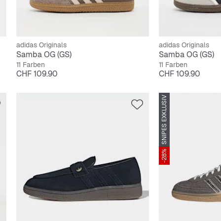
adidas Originals
adidas Originals
Samba OG (GS)
Samba OG (GS)
11 Farben
11 Farben
Preis
Preis
CHF 109.90
CHF 109.90
SNIPES EXKLUSIV
-28%