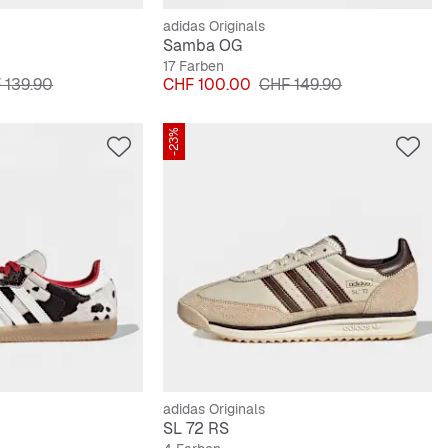
adidas Originals
Samba OG
17 Farben
inalpreis
Preis
Originalpreis
 139.90
CHF 100.00
CHF 149.90
-23%
adidas Originals
SL 72 RS