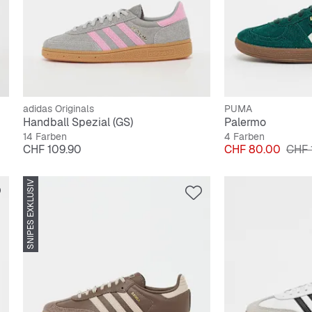
adidas Originals
PUMA
Handball Spezial (GS)
Palermo
14 Farben
4 Farben
Preis
Preis
Origi
CHF 109.90
CHF 80.00
CHF 
SNIPES EXKLUSIV