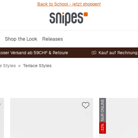
Back to School - jetzt shoppen!
Shop the Look
Releases
loser Versand ab 59CHF & Retoure
Kauf auf Rechnung
e Styles
Terrace Styles
NUR ONLINE
-33%