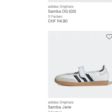
adidas Originals
Samba OG (GS)
11 Farben
Preis
CHF 114.90
adidas Originals
Samba Jane