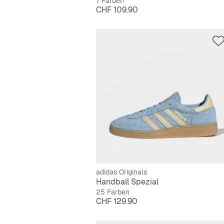
7 Farben
Preis
CHF 109.90
adidas Originals
Handball Spezial
25 Farben
Preis
CHF 129.90