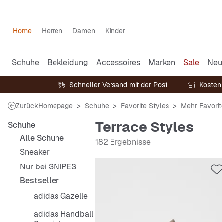
Home
Herren
Damen
Kinder
Schuhe
Bekleidung
Accessoires
Marken
Sale
Neu
Schneller Versand mit der Post
Kosten
Zurück
Homepage
Schuhe
Favorite Styles
Mehr Favorit
Terrace Styles
Schuhe
Alle Schuhe
182 Ergebnisse
Sneaker
Nur bei SNIPES
Bestseller
adidas Gazelle
adidas Handball