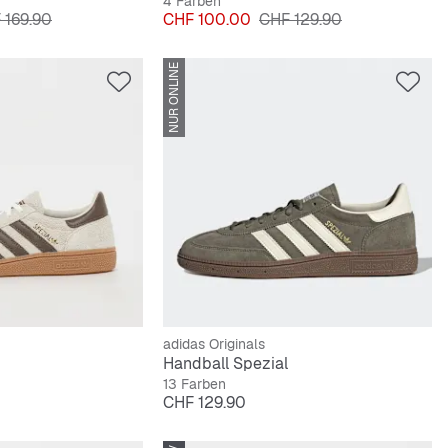
4 Farben
inalpreis
Preis
Originalpreis
 169.90
CHF 100.00
CHF 129.90
NUR ONLINE
adidas Originals
Handball Spezial
13 Farben
Preis
CHF 129.90