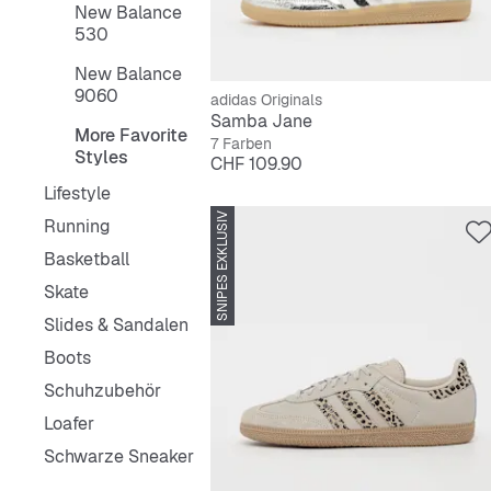
New Balance
530
New Balance
9060
adidas Originals
Samba Jane
More Favorite
7 Farben
Styles
Preis
CHF 109.90
Lifestyle
SNIPES EXKLUSIV
Running
Basketball
Skate
Slides & Sandalen
Boots
Schuhzubehör
Loafer
Schwarze Sneaker