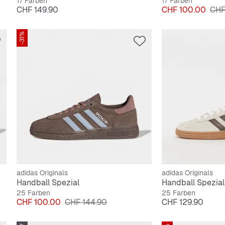
17 Farben
17 Farben
Preis
Preis
Orig
CHF 149.90
CHF 100.00
CHF
-31%
adidas Originals
adidas Originals
Handball Spezial
Handball Spezial
25 Farben
25 Farben
Preis
Originalpreis
Preis
CHF 100.00
CHF 144.90
CHF 129.90