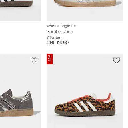
adidas Originals
Samba Jane
7 Farben
Preis
CHF 119.90
-33%