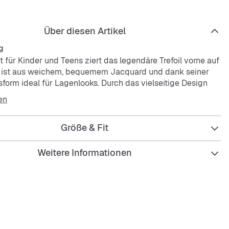
Über diesen Artikel
g
t für Kinder und Teens ziert das legendäre Trefoil vorne auf
s ist aus weichem, bequemem Jacquard und dank seiner
form ideal für Lagenlooks. Durch das vielseitige Design
h zudem easy kombinieren.
en
kt ist mit mindestens 70 % recycelten Materialien
Größe & Fit
 Die Wiederverwendung bereits vorhandener Materialien
ei, Müll zu reduzieren, unsere Abhängigkeit von nicht
n Ressourcen einzuschränken und den CO2-Fußabdruck
Weitere Informationen
ukte zu verringern.
geschnitten
er Rundhalsausschnitt
olyester (recycelt)