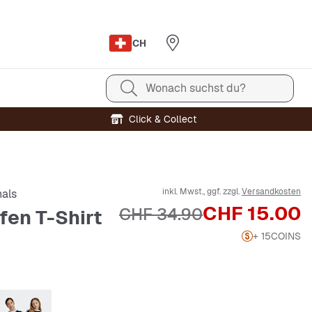
CH
Wonach suchst du?
Click & Collect
inkl. Mwst., ggf. zzgl.
Versandkosten
nals
Preis
CHF 15.00
Originalpreis
CHF 34.90
fen T-Shirt
+ 15
COINS