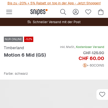
Bis zu -20% + 5% Rabatt on top in der App - Jetzt Shoppen!
Schneller Versand mit der Post
NUR ONLINE
-52%
inkl. MwSt.,
Kostenloser Versand
Timberland
Originalpreis
CHF 125.90
Motion 6 Mid (GS)
Preis
CHF 60.00
+ 60
COINS
Farbe
: schwarz