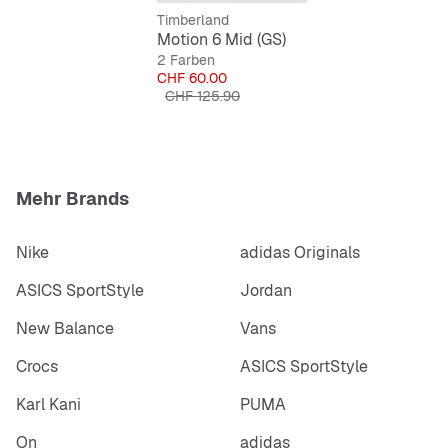
Timberland
Motion 6 Mid (GS)
2 Farben
Preis
CHF 60.00
Originalpreis
CHF 125.90
Mehr Brands
Nike
adidas Originals
ASICS SportStyle
Jordan
New Balance
Vans
Crocs
ASICS SportStyle
Karl Kani
PUMA
On
adidas