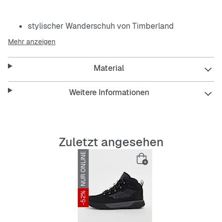
stylischer Wanderschuh von Timberland
Mehr anzeigen
zuverlässiger Grip durch profilierte Laufsohle
Material
stabilisierender Kragen
herausnehmbare Innensohle
Weitere Informationen
bequeme Zwischensohle
robustes Schnürsystem
Zuletzt angesehen
NUR ONLINE
Label-Details an Ferse, Zunge und Seite
-52%