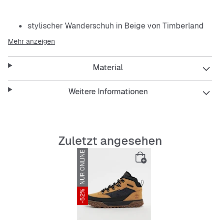
stylischer Wanderschuh in Beige von Timberland
Mehr anzeigen
Timberland-Logo an Zunge und Seite
Material
stabiles Schnürsystem
profilierte Außensohle für optimale Traktion
Weitere Informationen
stützender Kragen
bequeme Zwischensohle
Zuletzt angesehen
NUR ONLINE
-52%