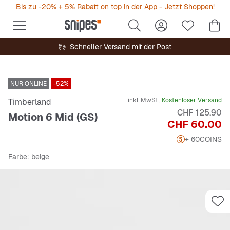
Bis zu -20% + 5% Rabatt on top in der App - Jetzt Shoppen!
Schneller Versand mit der Post
NUR ONLINE
-52%
inkl. MwSt.,
Kostenloser Versand
Timberland
Originalpreis
CHF 125.90
Motion 6 Mid (GS)
Preis
CHF 60.00
+ 60
COINS
Farbe
: beige