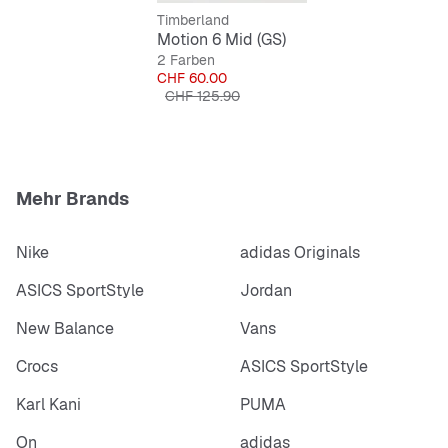
Timberland
Motion 6 Mid (GS)
2 Farben
Preis
CHF 60.00
Originalpreis
CHF 125.90
Mehr Brands
Nike
adidas Originals
ASICS SportStyle
Jordan
New Balance
Vans
Crocs
ASICS SportStyle
Karl Kani
PUMA
On
adidas