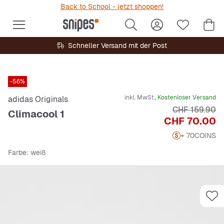
Back to School - jetzt shoppen!
Schneller Versand mit der Post
-56%
inkl. MwSt.,
Kostenloser Versand
adidas Originals
Originalpreis
CHF 159.90
Climacool 1
Preis
CHF 70.00
+ 70
COINS
Farbe
: weiß