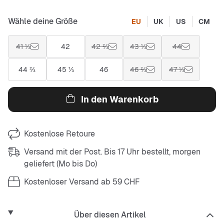
Wähle deine Größe
EU
UK
US
CM
41 ⅓
42
42 ⅔
43 ⅓
44
44 ⅔
45 ⅓
46
46 ⅔
47 ⅓
In den Warenkorb
Kostenlose Retoure
Versand mit der Post. Bis 17 Uhr bestellt, morgen
geliefert (Mo bis Do)
Kostenloser Versand ab 59 CHF
Über diesen Artikel