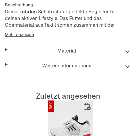
Beschreibung
Dieser
adidas
Schuh ist der perfekte Begleiter für
deinen aktiven Lifestyle. Das Futter und das
Obermaterial aus Textil sorgen zusammen mit der
perforierten Zwischensohle für eine optimale
Mehr anzeigen
Luftzirkulation und garantieren ein frisches Tragegefühl.
Außerdem garantiert die Gummiaußensohle optimale
Material
Traktion. So bist du für jedes City-Abenteuer gerüstet.
Features:
Weitere Informationen
Reguläre Passform
Schnürsenkel
Obermaterial aus Textil
Zuletzt angesehen
Textilfutter
-56%
Gummiaußensohle