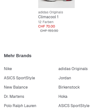
adidas Originals
Climacool 1
12 Farben
Preis
CHF 70.00
Originalpreis
CHF 159.90
Mehr Brands
Nike
adidas Originals
ASICS SportStyle
Jordan
New Balance
Birkenstock
Dr. Martens
Hoka
Polo Ralph Lauren
ASICS SportStyle