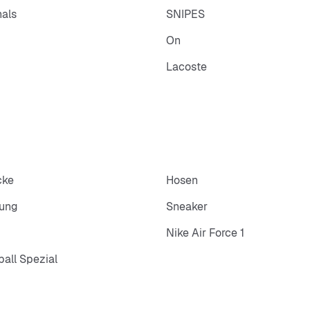
nals
SNIPES
On
Lacoste
cke
Hosen
dung
Sneaker
Nike Air Force 1
all Spezial