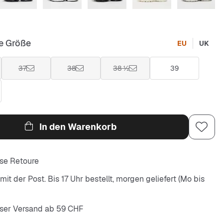
e Größe
EU
UK
37
38
38 ½
39
In den Warenkorb
se Retoure
it der Post. Bis 17 Uhr bestellt, morgen geliefert (Mo bis
ser Versand ab 59 CHF