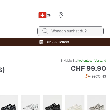
CH
Wonach suchst du?
Click & Collect
inkl. MwSt.,
Kostenloser Versand
e
Preis
CHF 99.90
S)
+ 99
COINS