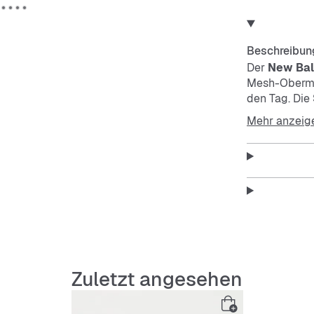
Beschreibun
Der
New Bal
Mesh-Obermat
den Tag. Die
stoßdämpfend
Mehr anzeig
macht den S
Features:
Atmung
Abriebf
Zuletzt angesehen
Stoßdäm