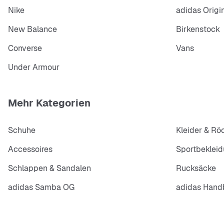
Nike
adidas Origi
New Balance
Birkenstock
Converse
Vans
Under Armour
Mehr Kategorien
Schuhe
Kleider & Rö
Accessoires
Sportbeklei
Schlappen & Sandalen
Rucksäcke
adidas Samba OG
adidas Handb