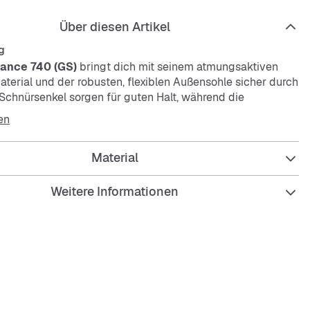
Über diesen Artikel
g
ance 740 (GS)
bringt dich mit seinem atmungsaktiven
erial und der robusten, flexiblen Außensohle sicher durch
 Schnürsenkel sorgen für guten Halt, während die
e Sohle deinen Füßen Komfort bietet. Das rosa Design
en
neaker zum Hingucker.
Material
Weitere Informationen
saktive Innensohle
este, langlebige Außensohle
pfend und flexibel