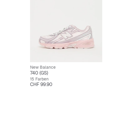
Robust
Schnürv
New Balance
740 (GS)
15 Farben
Preis
CHF 99.90