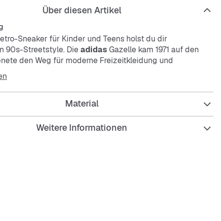
Über diesen Artikel
g
etro-Sneaker für Kinder und Teens holst du dir
n 90s-Streetstyle. Die
adidas
Gazelle kam 1971 auf den
nete den Weg für moderne Freizeitkleidung und
Das Obermaterial aus Wildleder, die kontrastierenden 3-
en
 das Detail im Fersenbereich sind eine Hommage an diese
hoLite® Einlegesohle und die Gummiaußensohle sorgen den
Material
ber für erstklassige Dämpfung und Grip. Manche Styles
nfach immer angesagt.
Weitere Informationen
re Passform
senkel
erial aus Wildleder
te® Einlegesohle