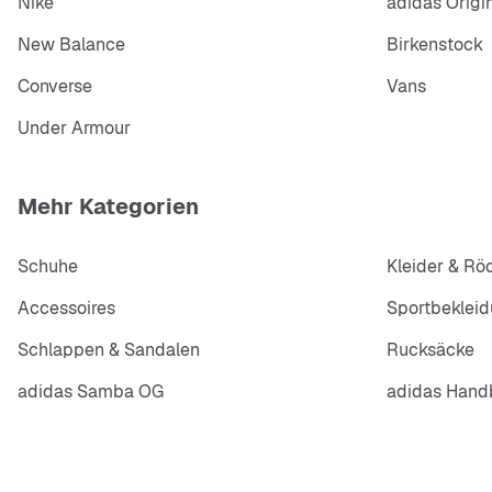
Nike
adidas Origi
New Balance
Birkenstock
Converse
Vans
Under Armour
Mehr Kategorien
Schuhe
Kleider & Rö
Accessoires
Sportbeklei
Schlappen & Sandalen
Rucksäcke
adidas Samba OG
adidas Handb