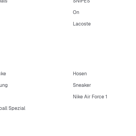
nals
SNIPES
On
Lacoste
cke
Hosen
dung
Sneaker
Nike Air Force 1
all Spezial