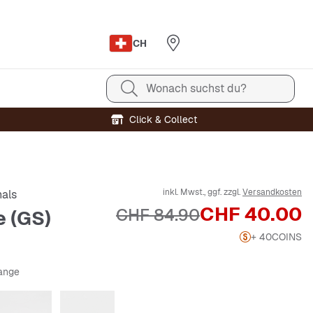
CH
Wonach suchst du?
Click & Collect
inkl. Mwst., ggf. zzgl.
Versandkosten
nals
Preis
CHF 40.00
Originalpreis
CHF 84.90
e (GS)
+ 40
COINS
range