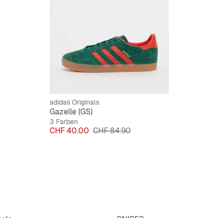
adidas Originals
Gazelle (GS)
3 Farben
Preis
Originalpreis
CHF 40.00
CHF 84.90