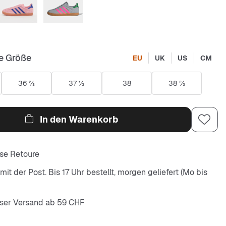
e Größe
EU
UK
US
CM
36 ⅔
37 ⅓
38
38 ⅔
In den Warenkorb
se Retoure
it der Post. Bis 17 Uhr bestellt, morgen geliefert (Mo bis
ser Versand ab 59 CHF