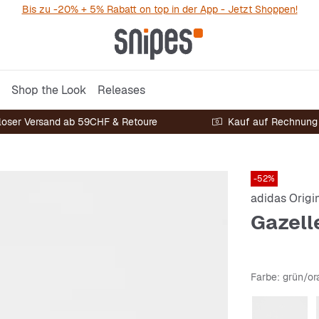
Bis zu -20% + 5% Rabatt on top in der App - Jetzt Shoppen!
Shop the Look
Releases
loser Versand ab 59CHF & Retoure
Kauf auf Rechnung
-52%
adidas Origi
Gazell
Farbe
: grün/o