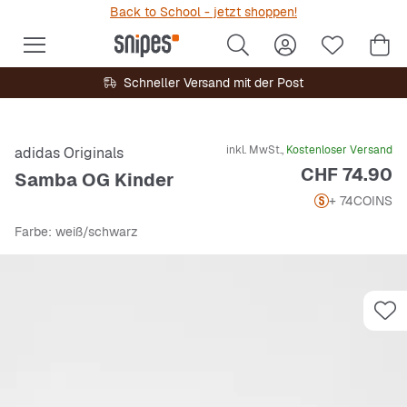
Back to School - jetzt shoppen!
Schneller Versand mit der Post
inkl. MwSt.,
Kostenloser Versand
adidas Originals
Preis
CHF 74.90
Samba OG Kinder
+ 74
COINS
Farbe
: weiß/schwarz