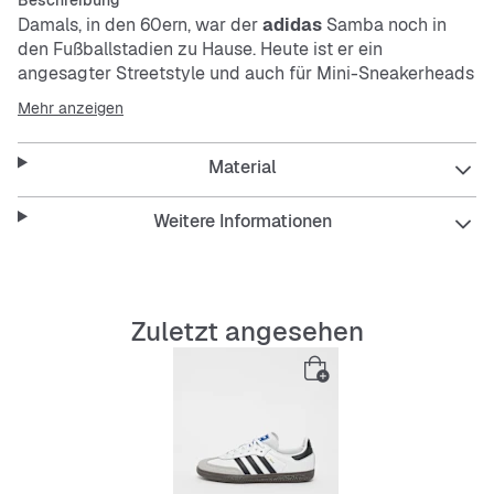
Beschreibung
Damals, in den 60ern, war der
adidas
Samba noch in
den Fußballstadien zu Hause. Heute ist er ein
angesagter Streetstyle und auch für Mini-Sneakerheads
ideal. Fresher Colourway meets comfy Einlegesohle – so
Mehr anzeigen
hat es dein kleiner Schatz den ganzen Tag über rundum
bequem. Das Obermaterial aus Leder, die Außensohle
Material
aus Naturgummi und die 3-Streifen machen den
klassischen Look perfekt.
Weitere Informationen
Features:
Reguläre Passform
Schnürsenkel
Zuletzt angesehen
Obermaterial aus Leder
OrthoLite® Einlegesohle
Synthetikfutter