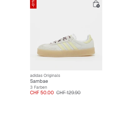
-61%
In zeit
adidas Originals
Sambae
3 Farben
Preis
Originalpreis
CHF 50.00
CHF 129.90