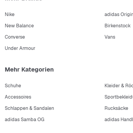
Nike
adidas Origi
New Balance
Birkenstock
Converse
Vans
Under Armour
Mehr Kategorien
Schuhe
Kleider & Rö
Accessoires
Sportbeklei
Schlappen & Sandalen
Rucksäcke
adidas Samba OG
adidas Handb