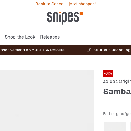
Back to School - jetzt shoppen!
Shop the Look
Releases
loser Versand ab 59CHF & Retoure
Kauf auf Rechnung
-61%
adidas Origi
Samba
Farbe
: grau/ge