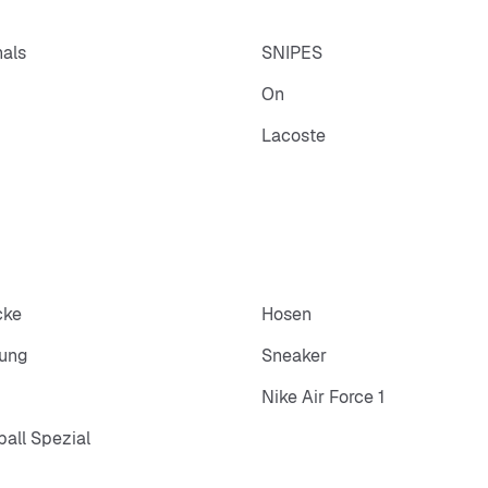
nals
SNIPES
On
Lacoste
cke
Hosen
dung
Sneaker
Nike Air Force 1
all Spezial