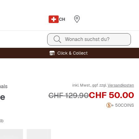
CH
Wonach suchst du?
Click & Collect
inkl. Mwst., ggf. zzgl.
Versandkosten
nals
Preis
CHF 50.00
Originalpreis
CHF 129.90
e
+ 50
COINS
lb