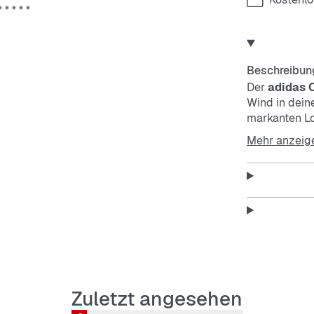
Beschreibun
Der
adidas 
Wind in dein
markanten Loo
steht. Mit S
Mehr anzeig
Features:
Hoher S
Glattes
Zuletzt angesehen
Bequeme