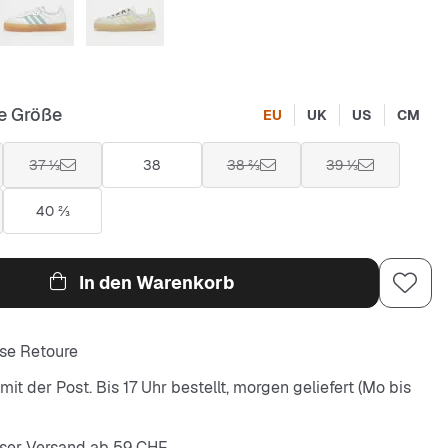
e Größe
EU
UK
US
CM
37 ⅓
38
38 ⅔
39 ⅓
40 ⅔
In den Warenkorb
se Retoure
it der Post. Bis 17 Uhr bestellt, morgen geliefert (Mo bis
ser Versand ab 59 CHF