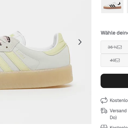
Wähle dein
36 ⅔
40
Kostenlo
Versand m
Do)
Kostenlo