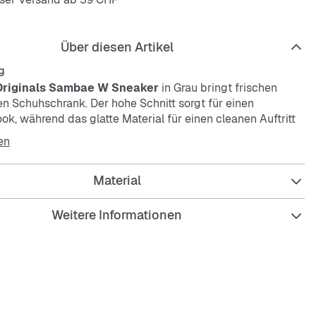
Über diesen Artikel
g
Originals Sambae W Sneaker
in Grau bringt frischen
en Schuhschrank. Der hohe Schnitt sorgt für einen
k, während das glatte Material für einen cleanen Auftritt
chnürsenkeln lässt sich der Sneaker bequem anpassen.
en
Material
Weitere Informationen
chnitt für mehr Halt und Style
 Obermaterial für ein schlichtes Design
 Schnürsenkel für optimalen Sitz