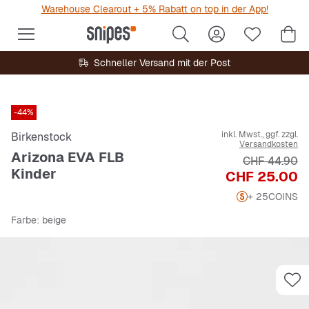
Warehouse Clearout + 5% Rabatt on top in der App!
Schneller Versand mit der Post
-44%
inkl. Mwst., ggf. zzgl.
Birkenstock
Versandkosten
Arizona EVA FLB
Originalpreis
CHF 44.90
Kinder
Preis
CHF 25.00
+ 25
COINS
Farbe
: beige