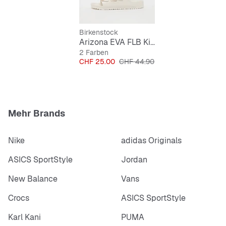
Pflegeleicht
Birkenstock
Arizona EVA FLB Kinder
2 Farben
Preis
Originalpreis
CHF 25.00
CHF 44.90
Mehr Brands
Nike
adidas Originals
ASICS SportStyle
Jordan
New Balance
Vans
Crocs
ASICS SportStyle
Karl Kani
PUMA