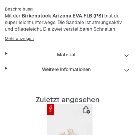
Beschreibung
Mit der
Birkenstock Arizona EVA FLB (PS)
bist du
super leicht unterwegs. Die Sandale ist atmungsaktiv
und pflegeleicht. Die zwei verstellbaren Schnallen
sorgen für den perfekten Sitz. Die flexible, glatte
Mehr anzeigen
Außensohle macht jeden Schritt bequem.
Material
Features:
Weitere Informationen
Bequeme Polsterung
Zuletzt angesehen
Leichtes Material
-44%
Flexibel
Atmungsaktiv