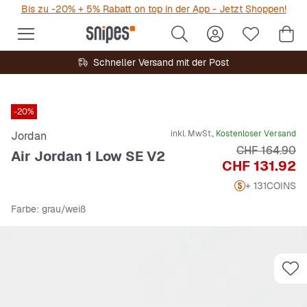
Bis zu -20% + 5% Rabatt on top in der App - Jetzt Shoppen!
Schneller Versand mit der Post
-20%
inkl. MwSt.,
Kostenloser Versand
Jordan
Originalpreis
CHF 164.90
Air Jordan 1 Low SE V2
Preis
CHF 131.92
+ 131
COINS
Farbe
: grau/weiß