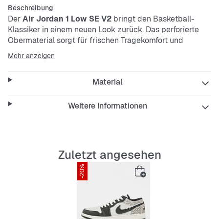
Beschreibung
Der
Air Jordan 1 Low SE V2
bringt den Basketball-
Klassiker in einem neuen Look zurück. Das perforierte
Obermaterial sorgt für frischen Tragekomfort und
Atmungsaktivität. Die strapazierfähige Verarbeitung
Mehr anzeigen
macht den Sneaker zum perfekten Begleiter für deinen
Alltag.
Material
Features:
Weitere Informationen
Low-Cut Design für Bewegungsfreiheit
Zuletzt angesehen
-20%
Perforiertes Obermaterial für gute Belüftung
Robuste Materialien für lange Haltbarkeit
Klassische Farbkombination in Weiß und Schwarz