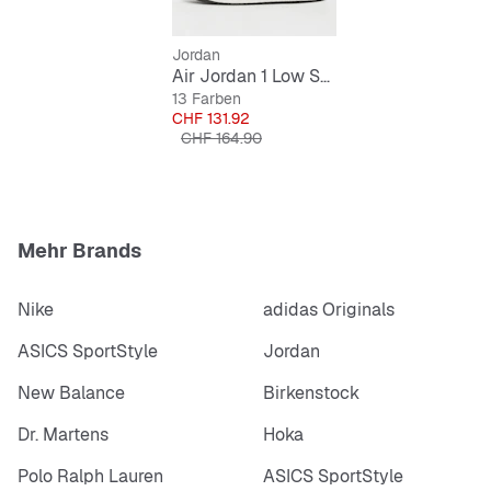
Markante Details im typischen Jordan-Style
Jordan
Air Jordan 1 Low SE V2
13 Farben
Preis
CHF 131.92
Originalpreis
CHF 164.90
Mehr Brands
Nike
adidas Originals
ASICS SportStyle
Jordan
New Balance
Birkenstock
Dr. Martens
Hoka
Polo Ralph Lauren
ASICS SportStyle