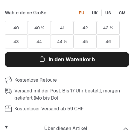
Wähle deine Größe
EU
UK
US
CM
40
40 ½
41
42
42 ½
43
44
44 ½
45
46
In den Warenkorb
Kostenlose Retoure
Versand mit der Post. Bis 17 Uhr bestellt, morgen
geliefert (Mo bis Do)
Kostenloser Versand ab 59 CHF
Über diesen Artikel