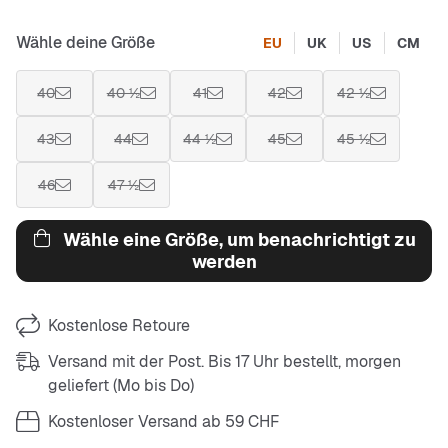
Wähle deine Größe
EU
UK
US
CM
40
40 ½
41
42
42 ½
43
44
44 ½
45
45 ½
46
47 ½
Wähle eine Größe, um benachrichtigt zu
werden
Kostenlose Retoure
Versand mit der Post. Bis 17 Uhr bestellt, morgen
geliefert (Mo bis Do)
Kostenloser Versand ab 59 CHF