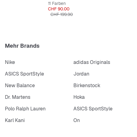
11 Farben
Preis
CHF 90.00
Originalpreis
CHF 199.90
Mehr Brands
Nike
adidas Originals
ASICS SportStyle
Jordan
New Balance
Birkenstock
Dr. Martens
Hoka
Polo Ralph Lauren
ASICS SportStyle
Karl Kani
On