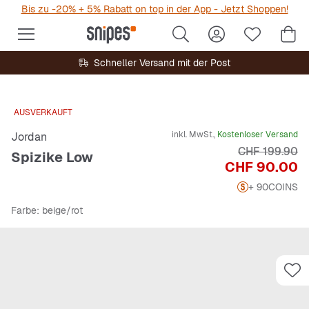
Bis zu -20% + 5% Rabatt on top in der App - Jetzt Shoppen!
Schneller Versand mit der Post
AUSVERKAUFT
inkl. MwSt.,
Kostenloser Versand
Jordan
Originalpreis
CHF 199.90
Spizike Low
Preis
CHF 90.00
+ 90
COINS
Farbe
: beige/rot