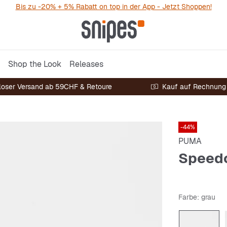
Bis zu -20% + 5% Rabatt on top in der App - Jetzt Shoppen!
Shop the Look
Releases
loser Versand ab 59CHF & Retoure
Kauf auf Rechnung
-44%
PUMA
Speed
Farbe
: grau