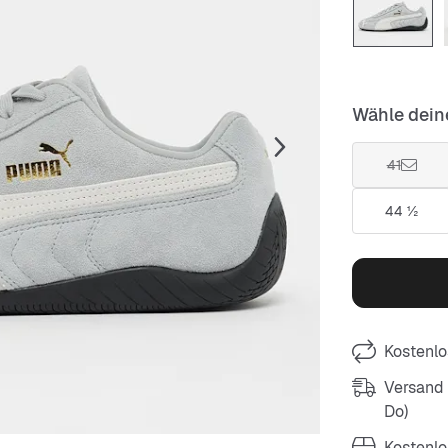
Wähle dein
41
44 ½
Kostenlo
Versand m
Do)
Kostenlo