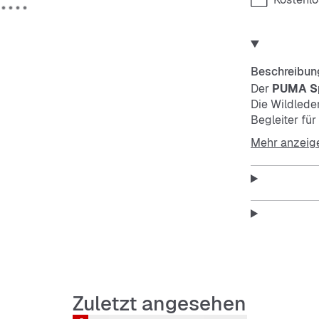
Beschreibun
Der
PUMA S
Die Wildlede
Begleiter für
Grip, währen
Mehr anzeig
Features:
Wildled
Low-Cut
Zuletzt angesehen
Strapaz