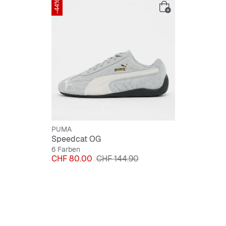
-44%
Schnürs
Markan
PUMA
Speedcat OG
6 Farben
Preis
Originalpreis
CHF 80.00
CHF 144.90