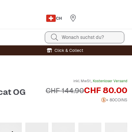
CH
Wonach suchst du?
Click & Collect
inkl. MwSt.,
Kostenloser Versand
Preis
CHF 80.00
Originalpreis
CHF 144.90
cat OG
+ 80
COINS