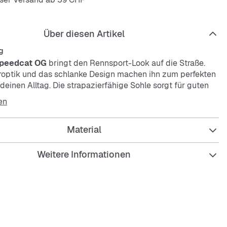
Über diesen Artikel
g
peedcat OG
bringt den Rennsport-Look auf die Straße.
roptik und das schlanke Design machen ihn zum perfekten
 deinen Alltag. Die strapazierfähige Sohle sorgt für guten
d die Schnürsenkel für den perfekten Sitz sorgen.
en
Material
Weitere Informationen
eroptik für stylisches Design
 für Bewegungsfreiheit
ierfähige Sohle für lange Haltbarkeit