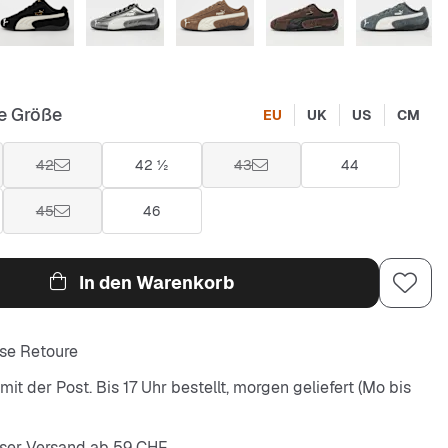
e Größe
EU
UK
US
CM
42
42 ½
43
44
45
46
In den Warenkorb
se Retoure
it der Post. Bis 17 Uhr bestellt, morgen geliefert (Mo bis
ser Versand ab 59 CHF