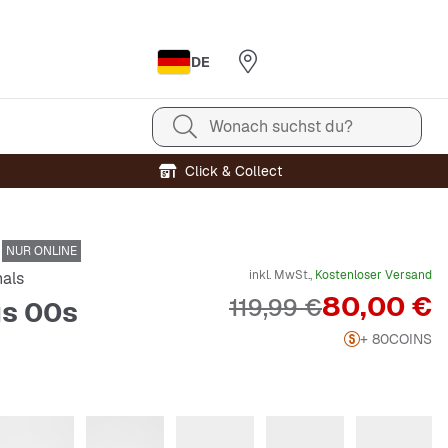
DE
Wonach suchst du?
Click & Collect
NUR ONLINE
inkl. MwSt.,
Kostenloser Versand
nals
Preis
80,00 €
Originalpreis
119,99 €
s 00s
+ 80
COINS