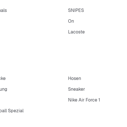
nals
SNIPES
On
Lacoste
cke
Hosen
dung
Sneaker
Nike Air Force 1
all Spezial