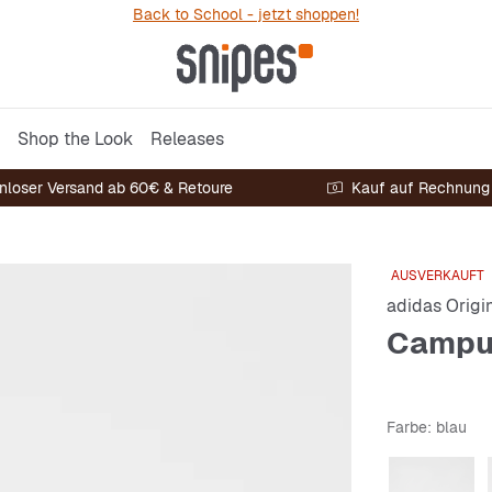
Back to School - jetzt shoppen!
Shop the Look
Releases
nloser Versand ab 60€ & Retoure
Kauf auf Rechnung
AUSVERKAUFT
adidas Origi
Campu
Farbe
: blau