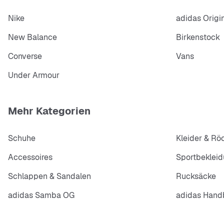
Nike
adidas Origi
New Balance
Birkenstock
Converse
Vans
Under Armour
Mehr Kategorien
Schuhe
Kleider & Rö
Accessoires
Sportbeklei
Schlappen & Sandalen
Rucksäcke
adidas Samba OG
adidas Handb