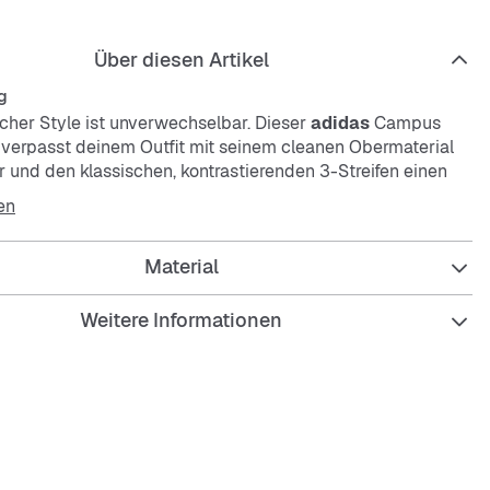
Über diesen Artikel
g
cher Style ist unverwechselbar. Dieser
adidas
Campus
verpasst deinem Outfit mit seinem cleanen Obermaterial
r und den klassischen, kontrastierenden 3-Streifen einen
e. Wir haben die Skate-Ära der 2000er mit neuen
en
 aufgepeppt und bringen einen authentischen,
ten Look in deinen Alltag.
Material
Weitere Informationen
re Passform
senkel
erial aus Wildleder
tter