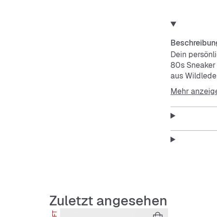
Beschreibun
Dein persönli
80s Sneaker 
aus Wildlede
modernen Vib
Mehr anzeig
Proportionen
selbstbewuss
Features
Regulä
Schnür
Obermat
Textilfu
Zuletzt angesehen