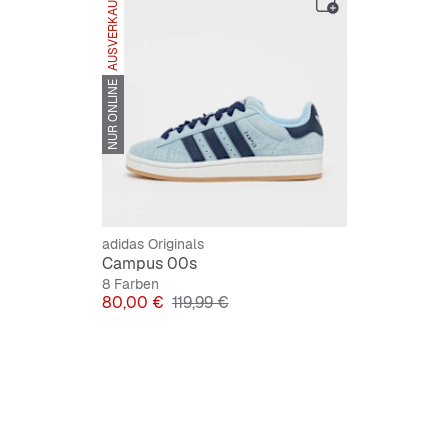
AUSVERKAUFT
NUR ONLINE
adidas Originals
Campus 00s
8 Farben
Preis
Originalpreis
80,00 €
119,99 €