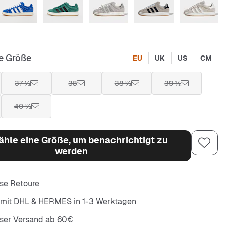
e Größe
EU
UK
US
CM
37 ⅓
38
38 ⅔
39 ⅓
40 ⅔
hle eine Größe, um benachrichtigt zu
werden
se Retoure
 mit DHL & HERMES in 1-3 Werktagen
oser Versand ab 60€