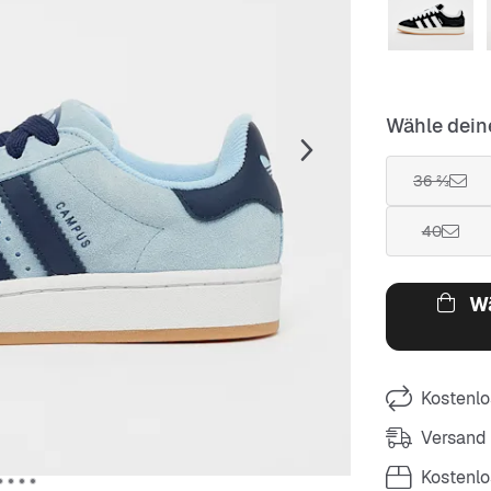
Wähle dein
36 ⅔
40
Wä
Kostenlo
Versand
Kostenl