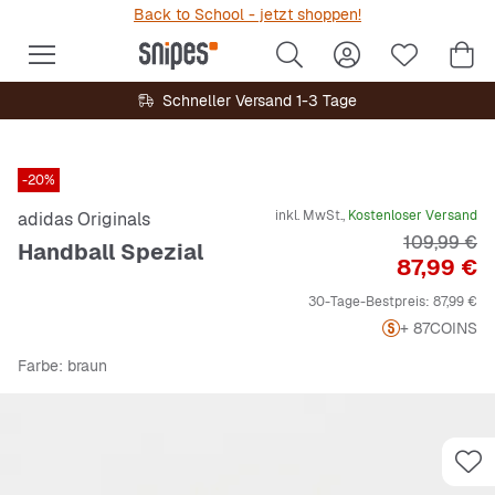
Back to School - jetzt shoppen!
Schneller Versand 1-3 Tage
-20%
inkl. MwSt.,
Kostenloser Versand
adidas Originals
Originalpre
109,99 €
Handball Spezial
Preis
87,99 €
30-Tage-Bestpreis:
87,99 €
+ 87
COINS
Farbe
: braun