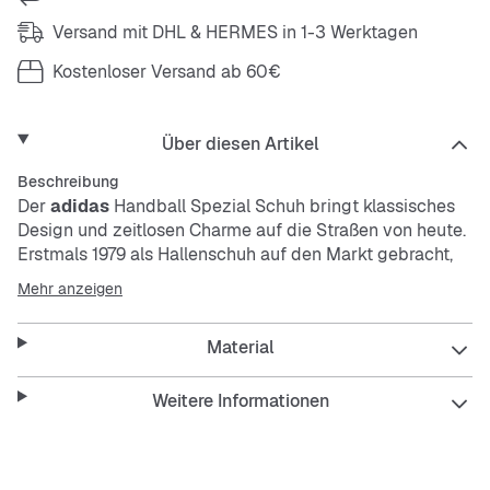
Versand mit DHL & HERMES in 1-3 Werktagen
Kostenloser Versand ab 60€
Über diesen Artikel
Beschreibung
Der
adidas
Handball Spezial Schuh bringt klassisches
Design und zeitlosen Charme auf die Straßen von heute.
Erstmals 1979 als Hallenschuh auf den Markt gebracht,
kehrt der Spezial in einer überarbeiteten Version zurück,
Mehr anzeigen
die seinen Wurzeln treu bleibt.
Material
Der Schuh mit weichem Textilfutter und traditionellen
Schnürsenkeln greift das Look-and-Feel des Originals
auf, verleiht ihm aber gleichzeitig einen zeitgemäßen
Weitere Informationen
Twist und modernen Komfort.
Als Symbol für die lange Tradition von
adidas
steht das