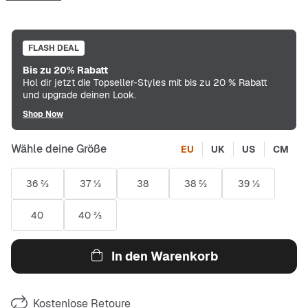
FLASH DEAL
Bis zu 20% Rabatt
Hol dir jetzt die Topseller-Styles mit bis zu 20 % Rabatt
und upgrade deinen Look.
Shop Now
Wähle deine Größe
EU
UK
US
CM
36 ⅔
37 ⅓
38
38 ⅔
39 ⅓
40
40 ⅔
In den Warenkorb
Kostenlose Retoure