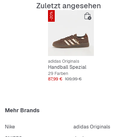
Trefoil auf der Zunge. So entsteht ein unverwechselbarer
Zuletzt angesehen
Statement-Look mit Hommage an eine Stillegende.
-20%
Features:
Reguläre Passform
Schnürsenkel
Gummiaußensohle
Cold Cement Konstruktion
adidas Originals
Handball Spezial
29 Farben
Preis
Originalpreis
87,99 €
109,99 €
Mehr Brands
Nike
adidas Originals