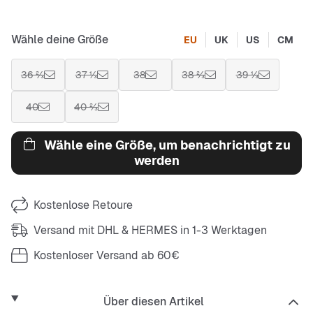
Wähle deine Größe
EU
UK
US
CM
36 ⅔
37 ⅓
38
38 ⅔
39 ⅓
40
40 ⅔
Wähle eine Größe, um benachrichtigt zu
werden
Kostenlose Retoure
Versand mit DHL & HERMES in 1-3 Werktagen
Kostenloser Versand ab 60€
Über diesen Artikel