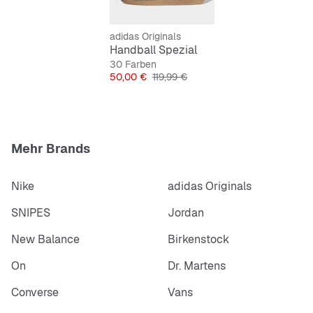
diesen legendären Schuh und spüre den Unterschied,
den
adidas
in deinen Tag bringen kann.
adidas Originals
Handball Spezial
Features:
30 Farben
Preis
Originalpreis
50,00 €
119,99 €
Reguläre Passform
Schnürsenkel
Obermaterial aus Leder
Synthetische Einlegesohle
Gummiaußensohle
Mehr Brands
Nike
adidas Originals
SNIPES
Jordan
New Balance
Birkenstock
On
Dr. Martens
Converse
Vans