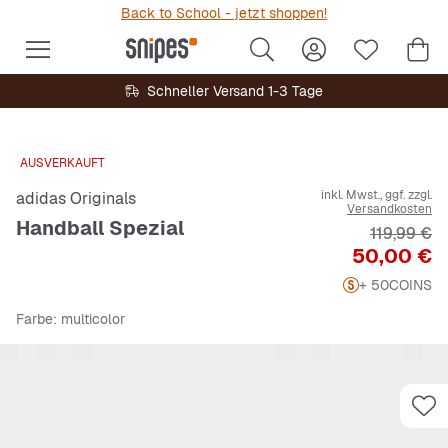
Back to School - jetzt shoppen!
Schneller Versand 1-3 Tage
AUSVERKAUFT
inkl. Mwst., ggf. zzgl.
adidas Originals
Versandkosten
Handball Spezial
Originalpr
119,99 €
Preis
50,00 €
+ 50
COINS
Farbe
: multicolor