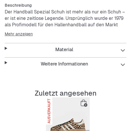
Beschreibung
Der Handball Spezial Schuh ist mehr als nur ein Schuh –
er ist eine zeitlose Legende. Ursprünglich wurde er 1979
als Profimodell für den Hallenhandball auf den Markt
gebracht, und hat sich zu einem festen Bestandteil der
Mehr anzeigen
Streetwear entwickelt. Er wird von Generationen
getragen, die klare Linien und einen passgenauen Sitz
Material
schätzen. Diese Saison bringt frische, von den Archiven
inspirierte Farbtöne, die kühlere Tage aufhellen und
gleichzeitig ihren Wurzeln treu bleiben. Gefertigt aus
Weitere Informationen
weichem Wildleder mit markanten 3-Streifen, ebenfalls
aus Wildleder, bietet der Schuh einen hochwertigen
Look und ein erstklassiges Tragegefühl. Die
Gummiaußensohle sorgt für zuverlässigen Grip, während
Zuletzt angesehen
das schlichte, niedrig profilierte Design vielseitig genug
AUSVERKAUFT
ist, um zahlreichen Looks einen sportlichen Touch zu
verleihen. Mit dem Spezial Branding in Goldfolie sowie
dem charakteristischen Trefoil-Logo auf der Zunge
zelebrieren diese aktualisierten kultigen Turnschuhe das
anhaltende Vermächtnis von
adidas
Originals. Schnüre