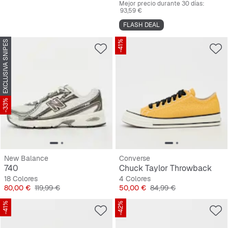
Mejor precio durante 30 días:
93,59 €
FLASH DEAL
EXCLUSIVA SNIPES
-41%
-33%
New Balance
Converse
740
Chuck Taylor Throwback
18 Colores
4 Colores
Precio
Precio original
Precio
Precio original
80,00 €
119,99 €
50,00 €
84,99 €
-41%
-42%