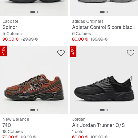
Lacoste
adidas Originals
Spinor
Adistar Control 5 core black/silver met./grey one
5 Colores
6 Colores
Precio
Precio original
Precio
Precio original
90,00 €
129,99 €
80,00 €
139,99 €
-41%
-45%
New Balance
Jordan
740
Air Jordan Trunner O/S
18 Colores
1 color
Precio
Precio original
Precio
Precio original
70,00 €
119,99 €
60,00 €
109,99 €