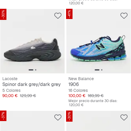
120,00 €
-30%
-41%
Lacoste
New Balance
Spinor dark grey/dark grey
1906
5 Colores
16 Colores
Precio
Precio original
Precio
Precio original
90,00 €
129,99 €
100,00 €
169,99 €
Mejor precio durante 30 días:
120,00 €
-37%
-30%