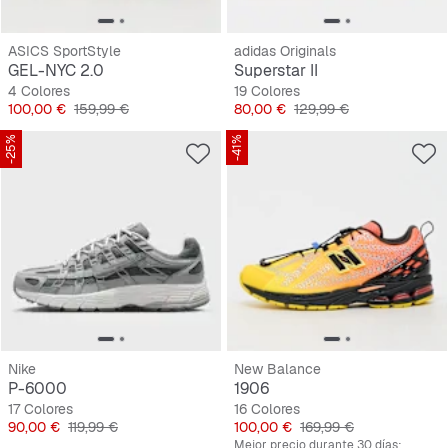
ASICS SportStyle
adidas Originals
GEL-NYC 2.0
Superstar II
4 Colores
19 Colores
Precio
Precio original
Precio
Precio original
100,00 €
159,99 €
80,00 €
129,99 €
-25%
-41%
Nike
New Balance
P-6000
1906
17 Colores
16 Colores
Precio
Precio original
Precio
Precio original
90,00 €
119,99 €
100,00 €
169,99 €
Mejor precio durante 30 días: