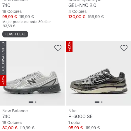
740
GEL-NYC 2.0
18 Colores
4 Colores
Precio
Precio original
Precio
Precio original
95,99 €
119,99 €
130,00 €
159,99 €
Mejor precio durante 30 días:
93,59 €
FLASH DEAL
EXCLUSIVA SNIPES
-20%
-33%
New Balance
Nike
740
P-6000 SE
18 Colores
1 color
Precio
Precio original
Precio
Precio original
80,00 €
119,99 €
95,99 €
119,99 €