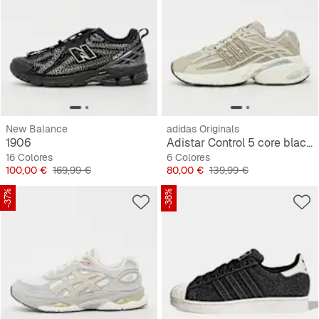
New Balance
adidas Originals
1906
Adistar Control 5 core black/silver met./grey one
16 Colores
6 Colores
Precio
Precio original
Precio
Precio original
100,00 €
169,99 €
80,00 €
139,99 €
-37%
-38%