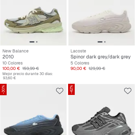
New Balance
Lacoste
2010
Spinor dark grey/dark grey
10 Colores
5 Colores
Precio
Precio original
Precio
Precio original
100,00 €
159,99 €
90,00 €
129,99 €
Mejor precio durante 30 días:
93,60 €
-30%
-42%