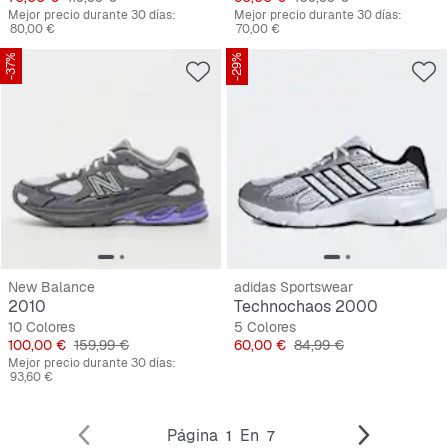
Mejor precio durante 30 días:
Mejor precio durante 30 días:
80,00 €
70,00 €
-37%
-29%
New Balance
adidas Sportswear
2010
Technochaos 2000
10 Colores
5 Colores
Precio
Precio original
Precio
Precio original
100,00 €
159,99 €
60,00 €
84,99 €
Mejor precio durante 30 días:
93,60 €
Página
En
1
7