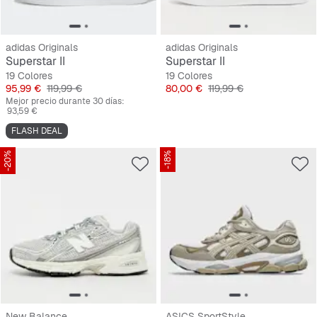
adidas Originals
adidas Originals
Superstar II
Superstar II
19 Colores
19 Colores
Precio
Precio original
Precio
Precio original
95,99 €
119,99 €
80,00 €
119,99 €
Mejor precio durante 30 días:
93,59 €
FLASH DEAL
-20%
-18%
New Balance
ASICS SportStyle