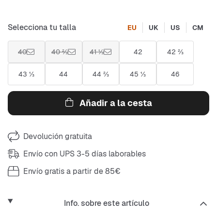
Selecciona tu talla
EU
UK
US
CM
40
40 ⅔
41 ⅓
42
42 ⅔
43 ⅓
44
44 ⅔
45 ⅓
46
Añadir a la cesta
Devolución gratuita
Envío con UPS 3-5 días laborables
Envío gratis a partir de 85€
Info. sobre este artículo