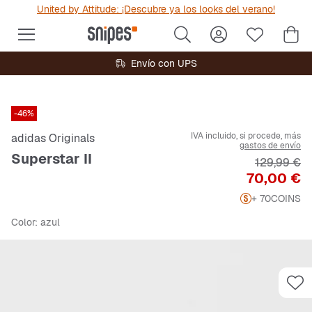
United by Attitude: ¡Descubre ya los looks del verano!
Envío con UPS
-46%
IVA incluido, si procede, más
adidas Originals
gastos de envío
Superstar II
Precio orig
129,99 €
Precio
70,00 €
+ 70
COINS
Color
: azul