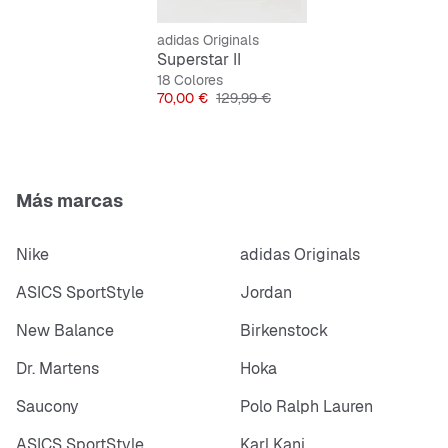
Horma clásica
adidas Originals
Cordones
Superstar II
Bandas moldeadas y logotipos
18 Colores
Precio
Precio original
70,00 €
129,99 €
Cordón adicional incluido
Más marcas
Nike
adidas Originals
ASICS SportStyle
Jordan
New Balance
Birkenstock
Dr. Martens
Hoka
Saucony
Polo Ralph Lauren
ASICS SportStyle
Karl Kani