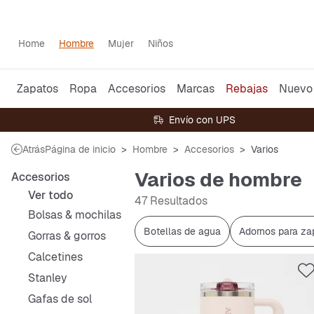
Home
Hombre
Mujer
Niños
Zapatos
Ropa
Accesorios
Marcas
Rebajas
Nuevo
Envío con UPS
Atrás
Página de inicio
Hombre
Accesorios
Varios
Varios de hombre
Accesorios
Ver todo
47 Resultados
Bolsas & mochilas
Botellas de agua
Adornos para za
Gorras & gorros
Calcetines
Stanley
Gafas de sol