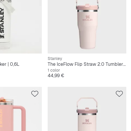
Stanley
er | 0,6L
The IceFlow Flip Straw 2.0 Tumbler | 0,6L
1 color
Precio
44,99 €