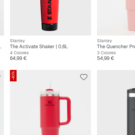
Stanley
Stanley
 Flip Straw Tumbler | 1,2L
The Activate Shaker | 0,6L
4 Colores
3 Colores
Precio
Precio
64,99 €
54,99 €
-40%