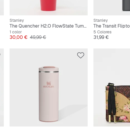
Stanley
Stanley
The Quencher H2.O FlowState Tumbler 0,9L
The Transit Flipt
1 color
5 Colores
Precio
Precio original
Precio
30,00 €
49,99 €
31,99 €