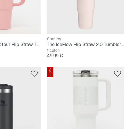
Stanley
The Quencher ProTour Flip Straw Tumbler 0,9L
The IceFlow Flip Straw 2.0 Tumbler | 0,9L
1 color
Precio
49,99 €
-27%