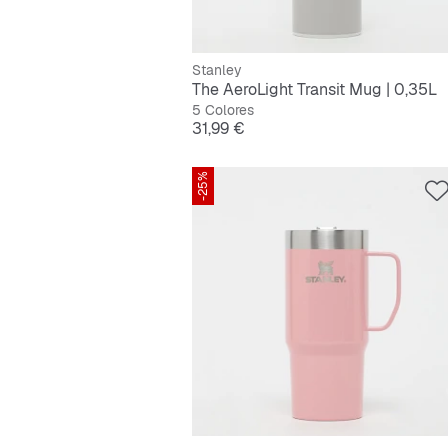
Stanley
The AeroLight Transit Mug | 0,35L
5 Colores
Precio
31,99 €
-25%