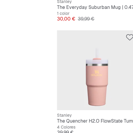
Stanley
The Everyday Suburban Mug | 0.4
1 color
Precio
Precio original
30,00 €
39,99 €
Stanley
4 Colores
Precio
39,99 €