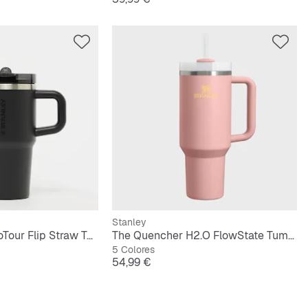
Stanley
The Quencher ProTour Flip Straw Tumbler | 0,6L
The Quencher H2.O FlowState Tumbler | 1,2L
5 Colores
Precio
54,99 €