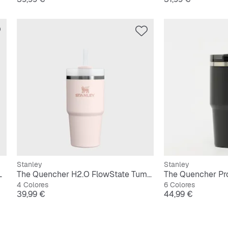
Stanley
Stanley
L
The Quencher H2.O FlowState Tumbler | 0,6L
4 Colores
6 Colores
Precio
Precio
39,99 €
44,99 €