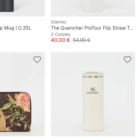
Stanley
op Mug | 0,35L
The Quencher ProTour Flip Straw Tumbler | 1,2L
2 Colores
Precio
Precio original
40,00 €
54,99 €