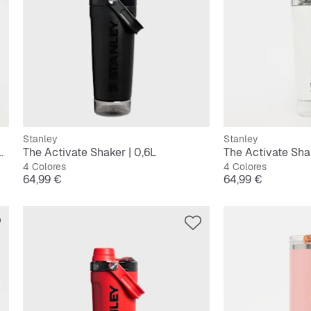
Stanley
Stanley
 Flip Straw Tumbler | 0,9L
The Activate Shaker | 0,6L
The Activate Shak
4 Colores
4 Colores
Precio
Precio
64,99 €
64,99 €