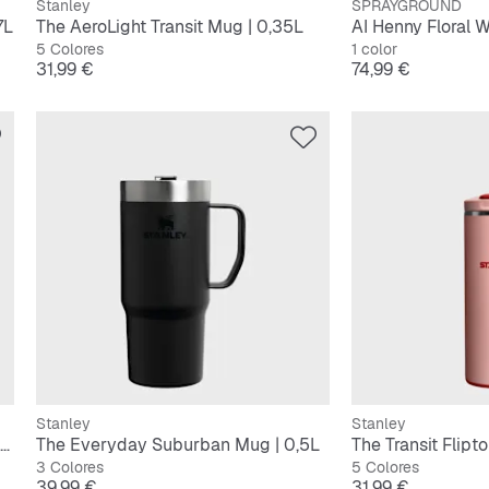
Stanley
SPRAYGROUND
7L
The AeroLight Transit Mug | 0,35L
AI Henny Floral W
5 Colores
1 color
Precio
Precio
31,99 €
74,99 €
Stanley
Stanley
The Quencher H2.O FlowState Tumbler | 0,6L
The Everyday Suburban Mug | 0,5L
The Transit Flipt
3 Colores
5 Colores
Precio
Precio
39,99 €
31,99 €