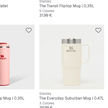
Stanley
allet
The Transit Fliptop Mug | 0,35L
5 Colores
Precio
31,99 €
Stanley
op Mug | 0.35L
The Everyday Suburban Mug | 0,47L
3 Colores
Precio
39,99 €