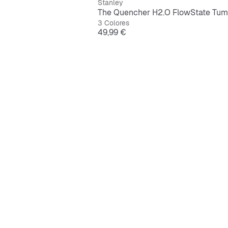
Stanley
3 Colores
Precio
49,99 €