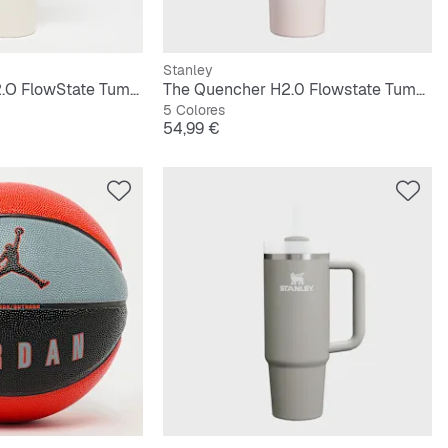
Stanley
The Quencher H2.O FlowState Tumbler | 1,2L
The Quencher H2.0 Flowstate Tumbler | 1,2L
5 Colores
Precio
54,99 €