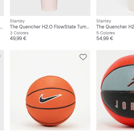
Stanley
Stanley
The Quencher H2.O FlowState Tumbler | 0,6L
The Quencher H2.O FlowState Tumbler | 0,9L
3 Colores
5 Colores
Precio
Precio
49,99 €
54,99 €