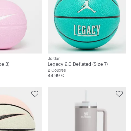
Jordan
ze 3)
Legacy 2.0 Deflated (Size 7)
2 Colores
Precio
44,99 €