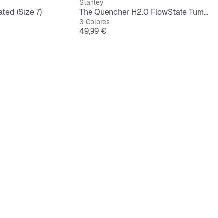
Stanley
ated (Size 7)
The Quencher H2.O FlowState Tumbler | 0,9L
3 Colores
Precio
49,99 €