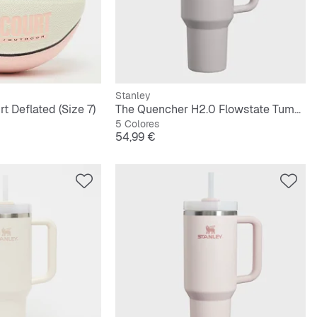
Stanley
t Deflated (Size 7)
The Quencher H2.0 Flowstate Tumbler | 1,2L
5 Colores
Precio
54,99 €