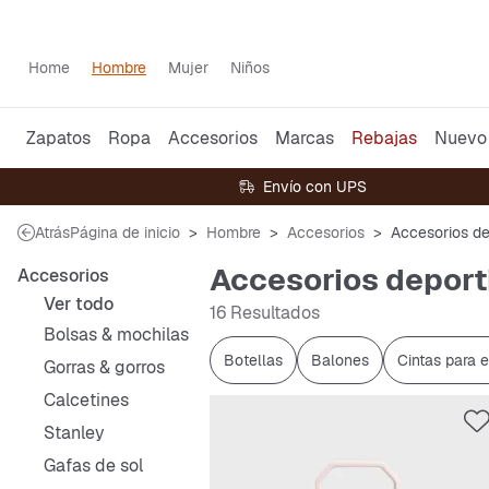
Home
Hombre
Mujer
Niños
Zapatos
Ropa
Accesorios
Marcas
Rebajas
Nuevo
Envío con UPS
Atrás
Página de inicio
Hombre
Accesorios
Accesorios de
Accesorios deport
Accesorios
Ver todo
16 Resultados
Bolsas & mochilas
Botellas
Balones
Cintas para e
Gorras & gorros
Calcetines
Stanley
Gafas de sol