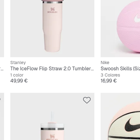
Stanley
Nike
The IceFlow Flip Straw 2.0 Tumbler | 0,6L
The IceFlow Flip Straw 2.0 Tumbler | 0,9L
Swoosh Skills (Si
1 color
3 Colores
Precio
Precio
49,99 €
16,99 €