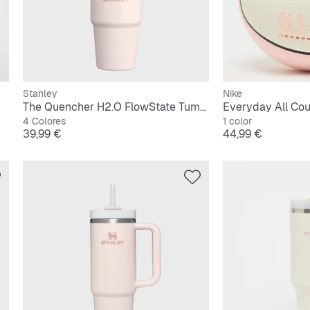
Stanley
Nike
The Quencher H2.O FlowState Tumbler | 0,6L
Everyday All Cour
4 Colores
1 color
Precio
Precio
39,99 €
44,99 €