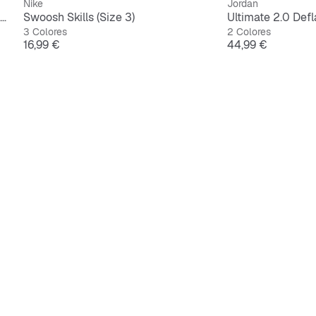
Nike
Jordan
The Quencher H2.O FlowState Tumbler | 0,9L
Swoosh Skills (Size 3)
Ultimate 2.0 Defl
3 Colores
2 Colores
Precio
Precio
16,99 €
44,99 €