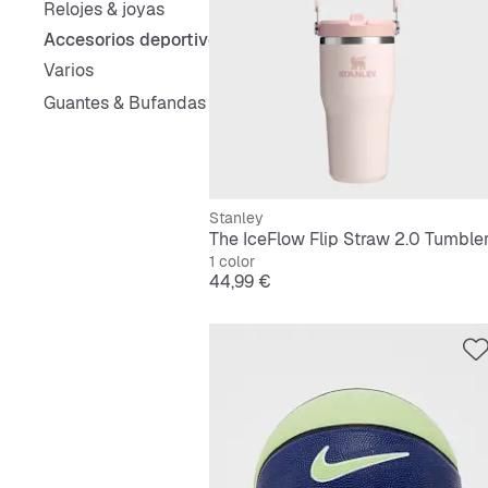
Relojes & joyas
Accesorios deportivos
Varios
Guantes & Bufandas
Stanley
1 color
Precio
44,99 €