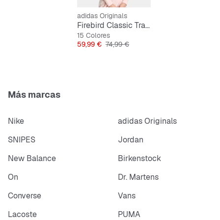
Material de
jersey
Cuello alto
adidas Originals
Firebird Classic Tracktop
15 Colores
Precio
Precio original
59,99 €
74,99 €
Más marcas
Nike
adidas Originals
SNIPES
Jordan
New Balance
Birkenstock
On
Dr. Martens
Converse
Vans
Lacoste
PUMA