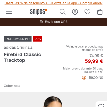
Hasta -20% de descuento + 5% extra en la app - Compra ahora!
Envío con UPS
EXCLUSIVA SNIPES
-20%
IVA incluido, si procede, más
adidas Originals
gastos de envío
Firebird Classic
Precio ori
74,99 €
Tracktop
Precio
59,99 €
Mejor precio durante 30 días:
58,49 €
(+3 %)
+ 59
COINS
Color
: rosa