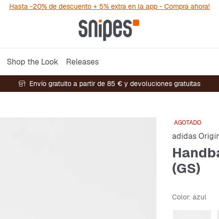
Hasta -20% de descuento + 5% extra en la app - Compra ahora!
Shop the Look
Releases
Envío gratuito a partir de 85 € y devoluciones gratuitas
AGOTADO
adidas Origi
Handba
(GS)
Color
: azul