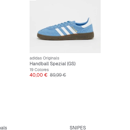
Cordon
Parte s
Forro si
Suela e
adidas Originals
Handball Spezial (GS)
19 Colores
Precio
Precio original
40,00 €
89,99 €
nals
SNIPES