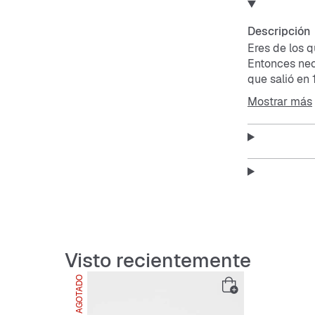
Descripción
Eres de los 
Entonces nec
que salió en
moderna para
Mostrar más
colores vivo
agarre perfec
Este zapato e
el día.
Visto recientemente
Features:
AGOTADO
Ajuste 