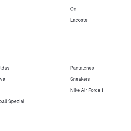
On
Lacoste
aldas
Pantalones
iva
Sneakers
Nike Air Force 1
all Spezial