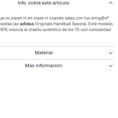
Info. sobre este artículo
que no paran ni en clase ni cuando sales con tus amig@s?
esitas las
adidas
Originals Handball Spezial. Este modelo,
 1979, mezcla el diseño auténtico de los 70 con comodidad
 niñ@s y adolescentes. La parte superior de
suede
en
s da un toque dinámico, y la suela de goma te asegura un
to.
Material
Más información
s ideal para llevar un estilo único y sentirte cómodo todo
normal