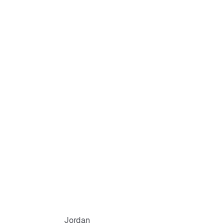
es
uperior de cuero y sintético
ntético
xterior de goma
Jordan