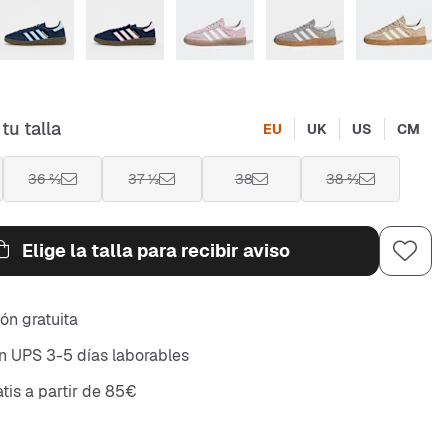
tu talla
EU
UK
US
CM
36 ⅔
37 ⅓
38
38 ⅔
Elige la talla para recibir aviso
ón gratuita
n UPS 3-5 días laborables
atis a partir de 85€