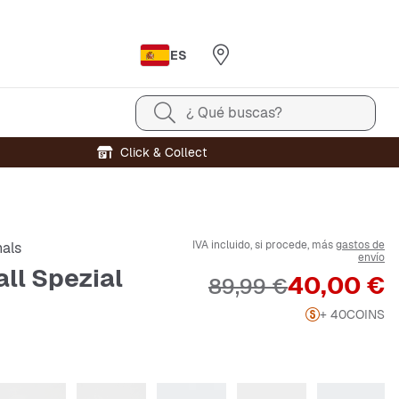
ES
¿ Qué buscas?
Click & Collect
IVA incluido, si procede, más
gastos de
nals
envío
ll Spezial
Precio
40,00 €
Precio original
89,99 €
+ 40
COINS