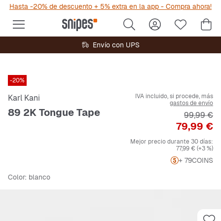
Hasta -20% de descuento + 5% extra en la app - Compra ahora!
Envío con UPS
-20%
IVA incluido, si procede, más
Karl Kani
gastos de envío
89 2K Tongue Tape
Precio ori
99,99 €
Precio
79,99 €
Mejor precio durante 30 días:
77,99 €
(+3 %)
+ 79
COINS
Color
: blanco