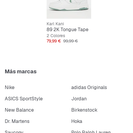
Cordones para un ajuste seguro
Karl Kani
89 2K Tongue Tape
2 Colores
Precio
Precio original
79,99 €
99,99 €
Más marcas
Nike
adidas Originals
ASICS SportStyle
Jordan
New Balance
Birkenstock
Dr. Martens
Hoka
Saucony
Polo Ralph Lauren