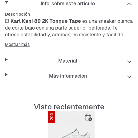
Info. sobre este artículo
Descripción
El
Karl Kani 89 2K Tongue Tape
es una
sneaker
blanca
de corte bajo con una parte superior perforada. Te
ofrece estabilidad y, además, es resistente y fácil de
cuidar. Lo que más destaca es el logo grande en la
Mostrar más
lengüeta. Perfecta para tu estilo desenfadado.
Material
Características:
Más información
Parte superior perforada para mejor ventilación
Visto recientemente
Ajuste que estabiliza
-20%
Resistente y duradera
Material fácil de cuidar