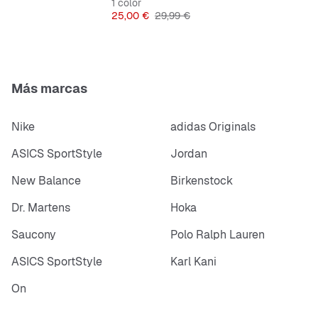
1 color
Precio
Precio original
25,00 €
29,99 €
Más marcas
Nike
adidas Originals
ASICS SportStyle
Jordan
New Balance
Birkenstock
Dr. Martens
Hoka
Saucony
Polo Ralph Lauren
ASICS SportStyle
Karl Kani
On