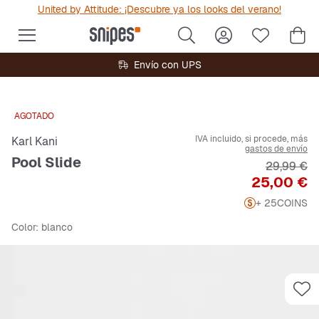
United by Attitude: ¡Descubre ya los looks del verano!
Envío con UPS
AGOTADO
IVA incluido, si procede, más
Karl Kani
gastos de envío
Pool Slide
Precio ori
29,99 €
Precio
25,00 €
+ 25
COINS
Color
: blanco