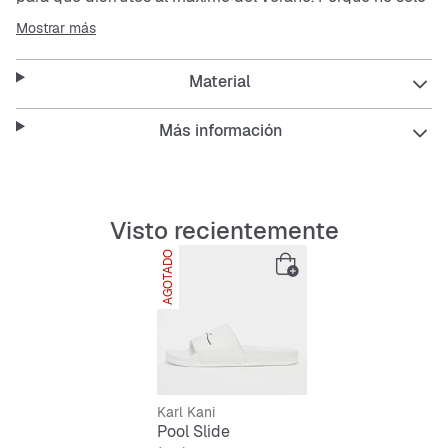
la comodidad es importante, también debes tener al
Mostrar más
menos el mismo estilo cuando estés fuera de casa. Haz
que este verano sea el mejor de todos, ¡regálate Kani!
Material
Más información
Características
:
Firma de Kani
Cómodas de poner
Visto recientemente
Suela con amortiguación
AGOTADO
Material superior: sintético
Material interior: textil
Suela: goma
Karl Kani
Pool Slide