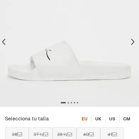
Selecciona tu talla
EU
UK
US
CM
36
37 ½
38 ½
40
41