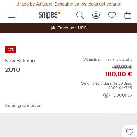
United by Attitude: ¡Descubre ya los looks del verano!
Envío con UPS
-37%
IVA incluido más,
Envío gratis
New Balance
Precio orig
159,99 €
2010
Precio
100,00 €
Mejor precio durante 30 días:
93,60 €
(+7 %)
+ 100
COINS
Color
: gris/morado