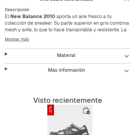
Descripción
El
New Balance 2010
aporta un aire fresco a tu
colección de
sneaker
. Su parte superior en gris combina
mesh
y ante, lo que lo hace transpirable y resistente. La
suela amortiguadora ofrece comodidad en cada paso.
Mostrar más
Ideal para el día a día y looks relajados.
Material
Características:
Más información
Mesh
transpirable para un clima agradable en el
pie
Visto recientemente
-37%
Almohadillado cómodo para mayor confort
Suela exterior amortiguadora y antideslizante