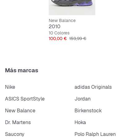
Material duradero y resistente al desgaste
Cordones para un ajuste óptimo
New Balance
2010
10 Colores
Precio
Precio original
100,00 €
159,99 €
Más marcas
Nike
adidas Originals
ASICS SportStyle
Jordan
New Balance
Birkenstock
Dr. Martens
Hoka
Saucony
Polo Ralph Lauren