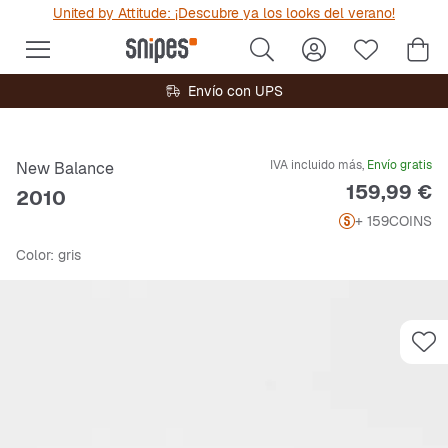
United by Attitude: ¡Descubre ya los looks del verano!
Envío con UPS
IVA incluido más,
Envío gratis
New Balance
Precio
159,99 €
2010
+ 159
COINS
Color
: gris