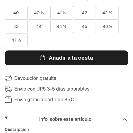
40
40 ½
41 ½
42
42 ½
43
44
44 ½
45
46 ½
47 ½
Añadir a la cesta
Devolución gratuita
Envío con UPS 3-5 días laborables
Envío gratis a partir de 85€
Info. sobre este artículo
Descripción