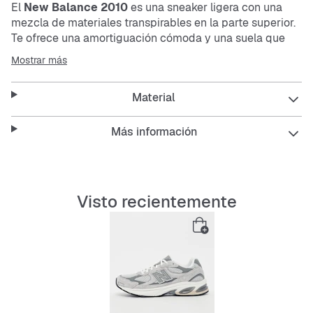
El
New Balance 2010
es una
sneaker
ligera con una
mezcla de materiales transpirables en la parte superior.
Te ofrece una amortiguación cómoda y una suela que
absorbe los impactos, además de ser duradera,
Mostrar más
antideslizante y resistente al desgaste. Perfecta si
buscas un calzado estable y fácil de cuidar.
Material
Características:
Más información
Parte superior transpirable
Visto recientemente
Amortiguaciones cómodas
Plantilla que absorbe impactos
Suela exterior duradera y antideslizante