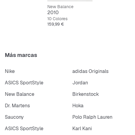
Estable y fácil de cuidar
New Balance
2010
10 Colores
Precio
159,99 €
Más marcas
Nike
adidas Originals
ASICS SportStyle
Jordan
New Balance
Birkenstock
Dr. Martens
Hoka
Saucony
Polo Ralph Lauren
ASICS SportStyle
Karl Kani