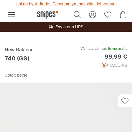
United by Attitude: ¡Descubre ya los looks del verano!
Envío con UPS
IVA incluido más,
Envío gratis
New Balance
Precio
99,99 €
740 (GS)
+ 99
COINS
Color
: beige