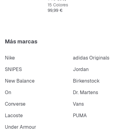
Flexibles y duraderas
15 Colores
Precio
99,99 €
Cordones para un ajuste seguro
Más marcas
Nike
adidas Originals
SNIPES
Jordan
New Balance
Birkenstock
On
Dr. Martens
Converse
Vans
Lacoste
PUMA
Under Armour