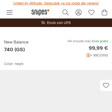
United by Attitude: ¡Descubre ya los looks del verano!
Envío con UPS
IVA incluido más,
Envío gratis
New Balance
Precio
99,99 €
740 (GS)
+ 99
COINS
Color
: negro