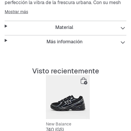
perfección la vibra de la frescura urbana. Con su
mesh
transpirable y su suela exterior resistente, estás listo
Mostrar más
para cualquier día, ya sea en la calle o en el parque.
Comodidad y estilo se unen para que siempre lleves la
Material
delantera.
Más información
Estas
sneaker
son ideales para quienes buscan un look
relajado sin perder confort en el día a día.
Visto recientemente
Features:
Ligera y flexible para moverte con facilidad
Plantilla con amortiguación para comodidad todo
el día
Suela exterior antideslizante y duradera para
New Balance
máxima tracción
740 (GS)