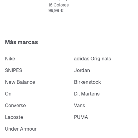
16 Colores
Corte bajo y estiloso para un look casual de calle
Precio
99,99 €
Más marcas
Nike
adidas Originals
SNIPES
Jordan
New Balance
Birkenstock
On
Dr. Martens
Converse
Vans
Lacoste
PUMA
Under Armour