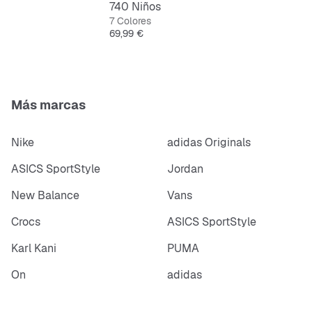
740 Niños
Ligera, antideslizante y estable, ideal para el estilo
7 Colores
de vida urbano.
Precio
69,99 €
Más marcas
Nike
adidas Originals
ASICS SportStyle
Jordan
New Balance
Vans
Crocs
ASICS SportStyle
Karl Kani
PUMA
On
adidas