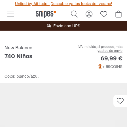
United by Attitude: ¡Descubre ya los looks del verano!
Envío con UPS
IVA incluido, si procede, más
New Balance
gastos de envío
740 Niños
Precio
69,99 €
+ 69
COINS
Color
: blanco/azul