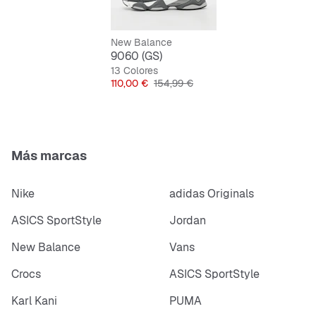
Interior con acolchado cómodo
Cierre clásico con cordones
New Balance
9060 (GS)
13 Colores
Precio
Precio original
110,00 €
154,99 €
Más marcas
Nike
adidas Originals
ASICS SportStyle
Jordan
New Balance
Vans
Crocs
ASICS SportStyle
Karl Kani
PUMA