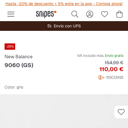
Hasta -20% de descuento + 5% extra en la app - Compra ahora!
Envío con UPS
-29%
IVA incluido más,
Envío gratis
New Balance
Precio orig
154,99 €
9060 (GS)
Precio
110,00 €
+ 110
COINS
Color
: gris