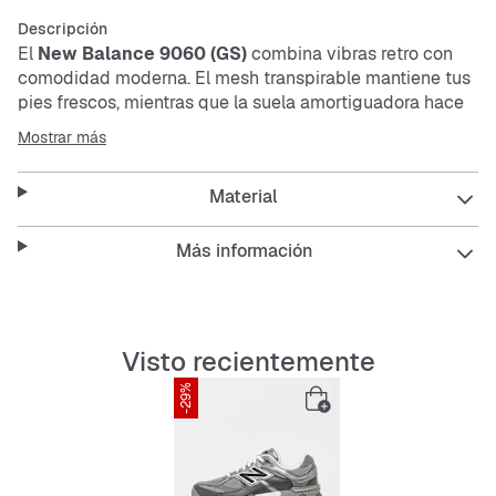
Descripción
El
New Balance 9060 (GS)
combina vibras retro con
comodidad moderna. El
mesh
transpirable mantiene tus
pies frescos, mientras que la suela amortiguadora hace
que cada paso sea cómodo. Resistente, antideslizante y
Mostrar más
con cordones para un ajuste perfecto, este
sneaker
es tu
compañero fiable para el día a día.
Material
Características:
Más información
Material de
mesh
transpirable
Visto recientemente
-29%
Suela amortiguadora y duradera
Antideslizante para un agarre seguro