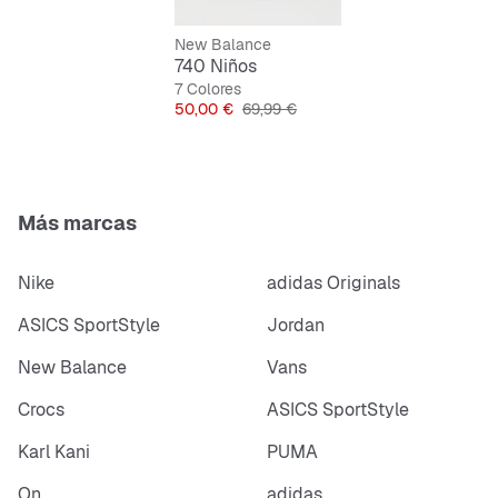
Cierre de cordones para un ajuste perfecto
New Balance
740 Niños
7 Colores
Precio
Precio original
50,00 €
69,99 €
Más marcas
Nike
adidas Originals
ASICS SportStyle
Jordan
New Balance
Vans
Crocs
ASICS SportStyle
Karl Kani
PUMA
On
adidas