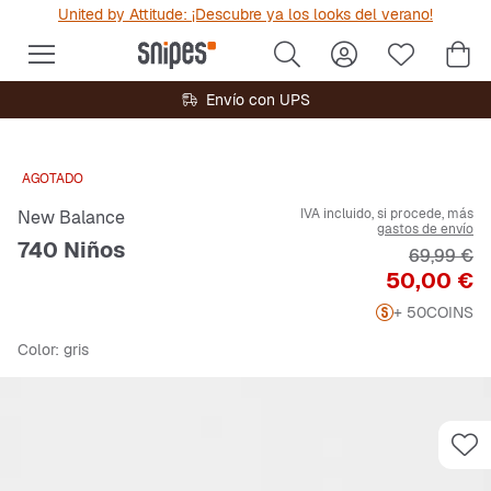
United by Attitude: ¡Descubre ya los looks del verano!
Envío con UPS
AGOTADO
IVA incluido, si procede, más
New Balance
gastos de envío
740 Niños
Precio ori
69,99 €
Precio
50,00 €
+ 50
COINS
Color
: gris