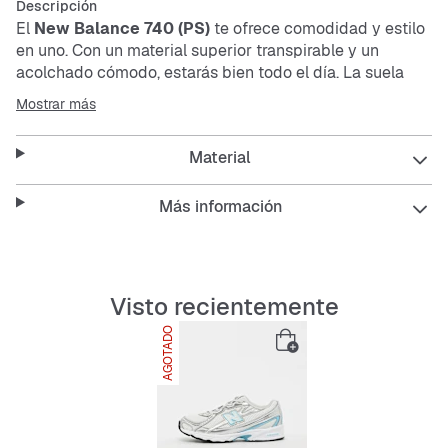
Descripción
El
New Balance 740 (PS)
te ofrece comodidad y estilo
en uno. Con un material superior transpirable y un
acolchado cómodo, estarás bien todo el día. La suela
resistente y antideslizante te da un buen agarre, estés
Mostrar más
donde estés.
Material
Características:
Más información
Material superior transpirable
Visto recientemente
Acolchado cómodo para todo el día
AGOTADO
Plantilla con amortiguación
Suela exterior antideslizante y duradera