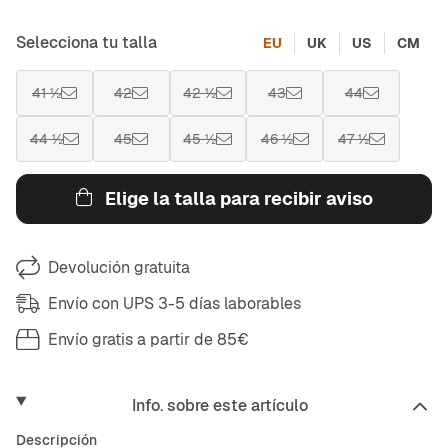
Selecciona tu talla
EU
UK
US
CM
41 ½
42
42 ½
43
44
44 ½
45
45 ½
46 ½
47 ½
Elige la talla para recibir aviso
Devolución gratuita
Envío con UPS 3-5 días laborables
Envío gratis a partir de 85€
Info. sobre este artículo
Descripción