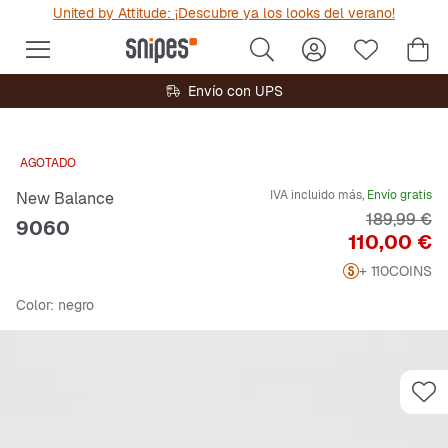
United by Attitude: ¡Descubre ya los looks del verano!
Envío con UPS
AGOTADO
IVA incluido más,
Envío gratis
New Balance
Precio orig
189,99 €
9060
Precio
110,00 €
+ 110
COINS
Color
: negro