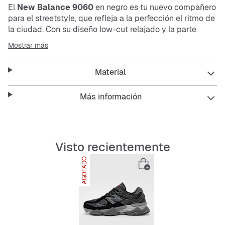
El
New Balance 9060
en negro es tu nuevo compañero
para el streetstyle, que refleja a la perfección el ritmo de
la ciudad. Con su diseño
low-cut
relajado y la parte
superior de
mesh
(material de malla transpirable),
Mostrar más
marcas un estilo que combina funcionalidad y
comodidad. Ideal para quienes valoran el confort y el
Material
estilo.
Más información
Este modelo es perfecto para usar todo el día, ya sea
caminando por la ciudad o en tus planes casuales. Te
ofrece soporte, durabilidad y un look que encaja con
Visto recientemente
cualquier outfit.
AGOTADO
Features:
Plantilla interior transpirable y elástica para