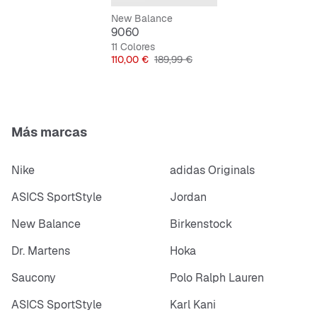
comodidad durante todo el día.
New Balance
9060
Suela exterior resistente y antideslizante que
11 Colores
garantiza un buen agarre.
Precio
Precio original
110,00 €
189,99 €
Flexible, amortiguadora y duradera, lista para las
calles de tu ciudad.
Más marcas
Diseño negro sencillo que combina con todo.
Nike
adidas Originals
ASICS SportStyle
Jordan
New Balance
Birkenstock
Dr. Martens
Hoka
Saucony
Polo Ralph Lauren
ASICS SportStyle
Karl Kani