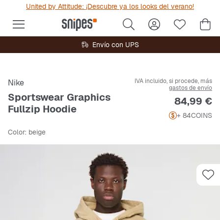
United by Attitude: ¡Descubre ya los looks del verano!
Envío con UPS
IVA incluido, si procede, más
Nike
gastos de envío
Sportswear Graphics
Precio
84,99 €
Fullzip Hoodie
+ 84
COINS
Color
: beige