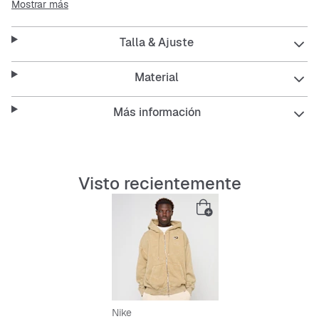
Mostrar más
para moverte. El logo llamativo en el pecho y el
estampado fuerte en la espalda marcan la diferencia.
Talla & Ajuste
Características:
Material
Más información
Corte oversize para un ajuste relajado
Capucha con cordón ajustable
Visto recientemente
Cremallera frontal para ponértelo y quitártelo fácil
Tejido suave y resistente
Fácil de cuidar y perfecto para el día a día
Nike