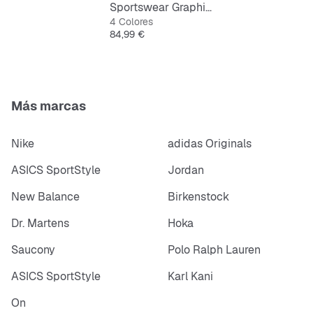
Sportswear Graphics Fullzip Hoodie
4 Colores
Precio
84,99 €
Más marcas
Nike
adidas Originals
ASICS SportStyle
Jordan
New Balance
Birkenstock
Dr. Martens
Hoka
Saucony
Polo Ralph Lauren
ASICS SportStyle
Karl Kani
On