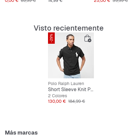
Precio
Precio original
Precio
Precio
Precio origin
40,00 €
69,99 €
14,99 €
25,00 €
39,99 €
Visto recientemente
-29%
Polo Ralph Lauren
Short Sleeve Knit Polo Shirt
2 Colores
Precio
Precio original
130,00 €
184,99 €
Más marcas