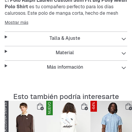
El
Polo Ralph Lauren Custom Slim Fit Big Pony Mesh
Polo Shirt
es tu compañero perfecto para los días
calurosos. Este polo de manga corta, hecho de
mesh
transpirable, te mantiene fresco y cómodo. Su corte
Mostrar más
Regular Fit
ofrece un ajuste relajado, mientras que el
icónico logo grande del pony en el pecho le da ese
Talla & Ajuste
toque característico.
Material
Características:
Más información
Material de
mesh
transpirable
Esto también podría interesarte
Corte
Regular Fit
para un ajuste cómodo
EXCLUSIVA SNIPES
NUEVO
-64%
Fácil de cuidar y resistente
Diseño de manga corta