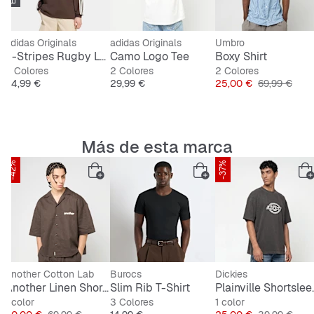
Logo grande y distintivo del pony
adidas Originals
adidas Originals
Umbro
 Short
3-Stripes Rugby Longsleeve Polo
Camo Logo Tee
Boxy Shirt
2 Colores
2 Colores
2 Colores
al
Precio
Precio
Precio
Precio origin
54,99 €
29,99 €
25,00 €
69,99 €
Más de esta marca
-42%
-37%
Another Cotton Lab
Burocs
Dickies
Tee
Another Linen Short Sleeve Shirt
Slim Rib T-Shirt
Plainvil
1 color
3 Colores
1 color