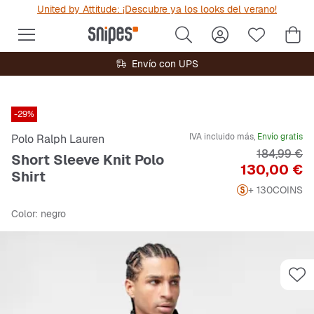
United by Attitude: ¡Descubre ya los looks del verano!
Envío con UPS
-29%
IVA incluido más,
Envío gratis
Polo Ralph Lauren
Precio orig
184,99 €
Short Sleeve Knit Polo
Precio
130,00 €
Shirt
+ 130
COINS
Color
: negro